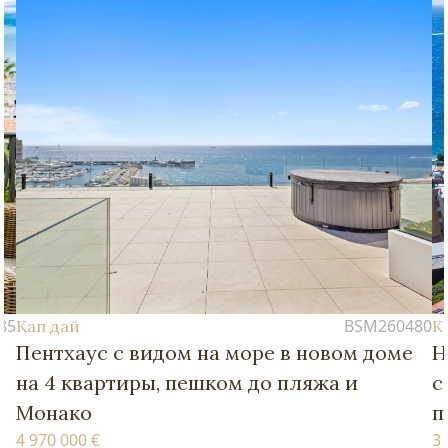
BSM260480
Кап дай
м на море в новом доме
Новые апартаменты
пешком до пляжа и
спальнями – в пеше
пляжей и Монако
3 770 000 €