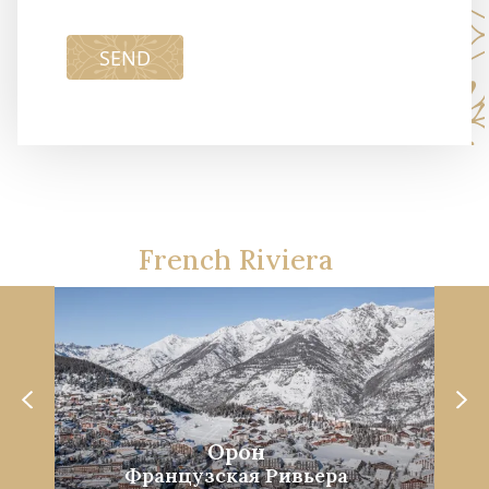
SEND
French Riviera
Орон
Французская Ривьера