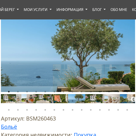
Й БЕРЕГ
МОИ УСЛУГИ
ИНФОРМАЦИЯ
БЛОГ
ОБО МНЕ
К
Артикул:
BSM260463
Больё
Категория недвижимости:
Покупка