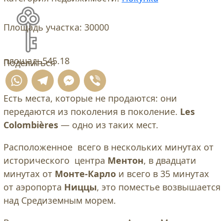
Площадь участка:
30000
площадь
545.18
Поделиться
WhatsApp
Telegram
Messenger
Viber
Есть места, которые не продаются: они
передаются из поколения в поколение.
Les
Colombières
— одно из таких мест.
Расположенное всего в нескольких минутах от
исторического центра
Ментон
, в двадцати
минутах от
Монте-Карло
и всего в 35 минутах
от аэропорта
Ниццы
, это поместье возвышается
над Средиземным морем.