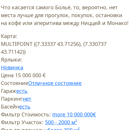
Что касается самого Больё, то, вероятно, нет
места лучше для прогулок, покупок, остановки
на кофе или аперитива между Ниццей и Монако!
Карта:
MULTIPOINT ((7.33337 43.71256), (7.330737
43.71142))
Ярлыки:
Новинка
Цена
15 000 000 €
Состояние
Отличное состояние
Гараж
есть
Паркинг
нет
Басейн
есть
Фильтр Стоимость:
more 10 000 000€
Фильтр Участок:
500 - 2000 м²