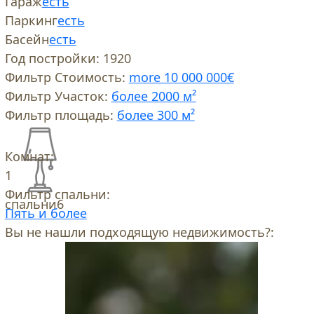
Гараж
есть
Паркинг
есть
Басейн
есть
Год постройки:
1920
Фильтр Стоимость:
more 10 000 000€
Фильтр Участок:
более 2000 м²
Фильтр площадь:
более 300 м²
Комнат:
1
Фильтр спальни:
спальни
6
Пять и более
Вы не нашли подходящую недвижимость?: