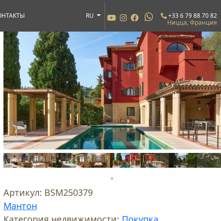
ОНТАКТЫ
RU
+33 6 79 88 70 82
Ницца, Франция
Артикул:
BSM250379
Мантон
Категория недвижимости:
Покупка