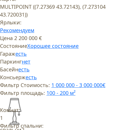
MULTIPOINT ((7.27369 43.72143), (7.273104
43.720031))
Ярлыки:
Рекомендуем
Цена
2 200 000 €
Состояние
Хорошее состояние
Гараж
есть
Паркинг
нет
Басейн
есть
Консьерж
есть
Фильтр Стоимость:
1 000 000 - 3 000 000€
Фильтр площадь:
100 - 200 м²
Комнат:
1
Фильтр спальни:
спальни
2