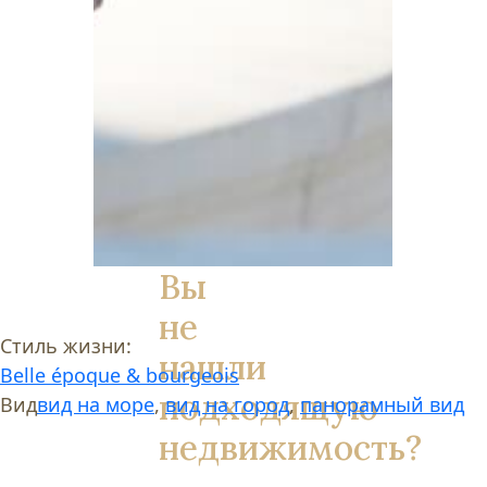
Вы
не
Стиль жизни:
нашли
Belle époque & bourgeois
подходящую
Вид
вид на море
,
вид на город
,
панорамный вид
недвижимость?