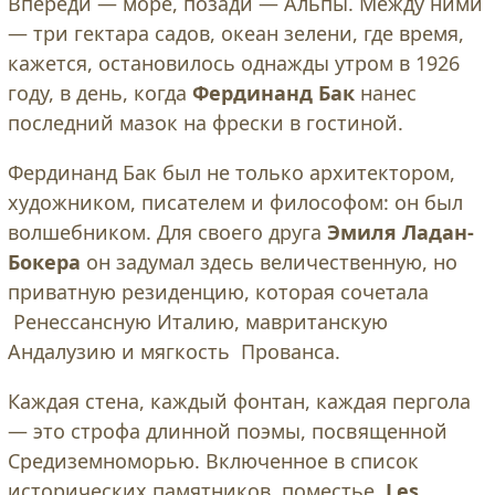
Впереди — море, позади — Альпы. Между ними
— три гектара садов, океан зелени, где время,
кажется, остановилось однажды утром в 1926
году, в день, когда
Фердинанд Бак
нанес
последний мазок на фрески в гостиной.
Фердинанд Бак был не только архитектором,
художником, писателем и философом: он был
волшебником. Для своего друга
Эмиля Ладан-
Бокера
он задумал здесь величественную, но
приватную резиденцию, которая сочетала
Ренессансную Италию, мавританскую
Андалузию и мягкость Прованса.
Каждая стена, каждый фонтан, каждая пергола
— это строфа длинной поэмы, посвященной
Средиземноморью. Включенное в список
исторических памятников, поместье
Les