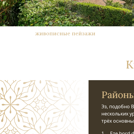
живописные пейзажи
К
Районы
Эз, подобно 
нескольких у
трёх основны
1. Eze bord 