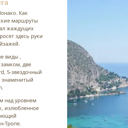
ега
онако. Как
еские маршруты
вал жаждущих
росят здесь руки
йзажей.
е виды ,
 замком, две
d, 5-звездочный
и знаменитый
n.
 км над уровнем
к, излюбленное
гающий
н-Тропе.