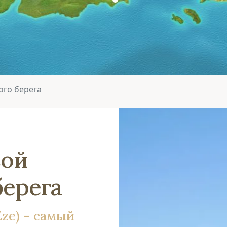
ого берега
вой
берега
Eze) - самый