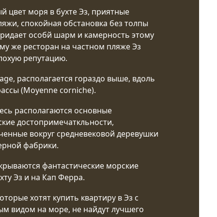
й цвет моря в бухте Эз, приятные
ляжи, спокойная обстановка без толпы
придает особй шарм и камерность этому
ому же ресторан на частном пляже Эз
лохую репутацию.
llage, располагается гораздо выше, вдоль
ассы (Moyenne corniche).
есь располагаются основные
ские достопримечаткльности,
ченные вокруг средневековой деревушки
рной фабрики.
крываются фантастические морские
хту Эз и на Кап Ферра.
оторые хотят купить квартиру в Эз с
м видом на море, не найдут лучшего