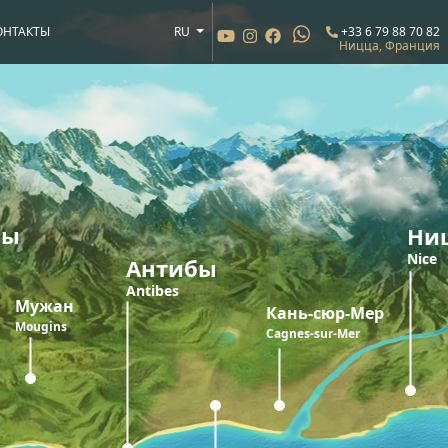
ОНТАКТЫ
RU
+33 6 79 88 70 82
Ницца, Франция
ны
Ни
Nice
Антибы
Antibes
Мужан
Кань-сюр-Мер
Mougins
Cagnes-sur-Mer