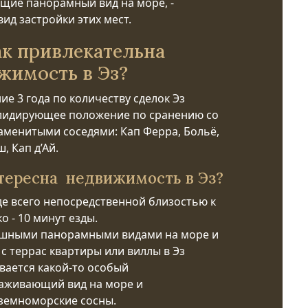
щие панорамный вид на море, -
ид застройки этих мест.
ак привлекательна
жимость в Эз?
ие 3 года по количеству сделок Эз
лидирующее положение по сранению со
аменитыми соседями: Кап Ферра, Больё,
, Кап д’Ай.
тересна недвижимость в Эз?
е всего непосредственной близостью к
о - 10 минут езды.
шными панорамными видами на море и
- с террас квартиры или виллы в Эз
вается какой-то особый
аживающий вид на море и
земноморские сосны.