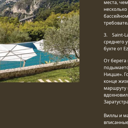
места, чем 
несколько
бассейном
требовате
3. Saint-L
среднего у
бухте от E
От берега
подымаетс
Ницше». Г
конце жиз
маршруту 
вдохновил
Заратустра
Виллы и м
вписанные