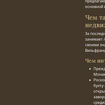
предлагаю
основной в
Чем т
недви
За последн
занимает 
своими зн
Вильфранш
Чем ин
Прежд
Монак
Роско
бухту
откры
завор
среди