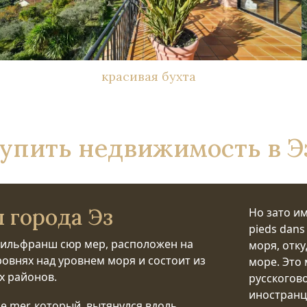
красивая бухта
упить недвижимость в Э
 города Эз
Но зато и
pieds dans
Вильфранш сюр мер, расположен на
моря, отк
ровнях над уровнем моря и состоит из
море. Это 
х районов.
русскогово
иностранц
de mer, который вытянулся вдоль