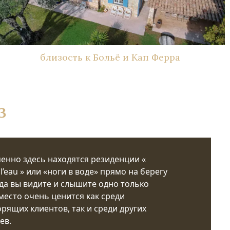
близость к Больё и Кап Ферра
з
менно здесь находятся резиденции «
 l’eau » или «ноги в воде» прямо на берегу
уда вы видите и слышите одно только
место очень ценится как среди
рящих клиентов, так и среди других
ев.