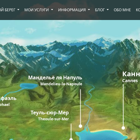
Й БЕРЕГ
МОИ УСЛУГИ
ИНФОРМАЦИЯ
БЛОГ
ОБО МНЕ
К
Кан
Мандельё ля Напуль
Cannes
Mandelieu-la-Napoule
афаэль
phael
Теуль-сюр-Мер
Theoule-sur-Mer