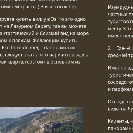
нижней трассы ( Basse corniche).
Изумрудны
частные п
руете купить виллу в Эз, то это одно
туристов 
т на Лазурном берегу, где вы можете
месту. К т
антастический и близкий вид на море
имеет неп
пом к пляжам. Желающим купить
, Eze bord de mer, с панорамным
2. Eze- vi
, следует знать, что вариантов здесь
средней тр
как квартал состоит в основном из
Именно зд
туристиче
сосредото
и парфюме
Отсюда от
виды на бу
Клиенты, к
панорамны