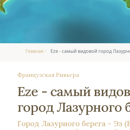
Главная
Eze - самый видовой город Лазурн
/
Французская Ривьера
Eze - самый видо
город Лазурного 
Город Лазурного берега - Эз (