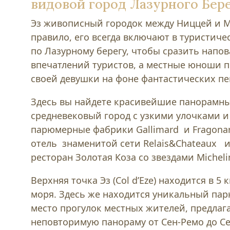
видовой город Лазурного Бер
Эз живописный городок между Ниццей и М
правило, его всегда включают в туристич
по Лазурному берегу, чтобы сразить напо
впечатлений туристов, а местные юноши п
своей девушки на фоне фантастических пе
Здесь вы найдете красивейшие панорамны
средневековый город с узкими улочками и
парюмерные фабрики Gallimard и Fragonar
отель знаменитой сети Relais&Chateaux 
ресторан Золотая Коза со звездами Micheli
Верхняя точка Эз (Col d’Eze) находится в 5
моря. Здесь же находится уникальный пар
место прогулок местных жителей, предла
неповторимую панораму от Сен-Ремо до Се