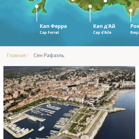
Кап Ферра
Кап д'Ай
Ро
Cap Ferrat
Cap d'Aile
Roqu
Главная
Сен Рафаэль
/