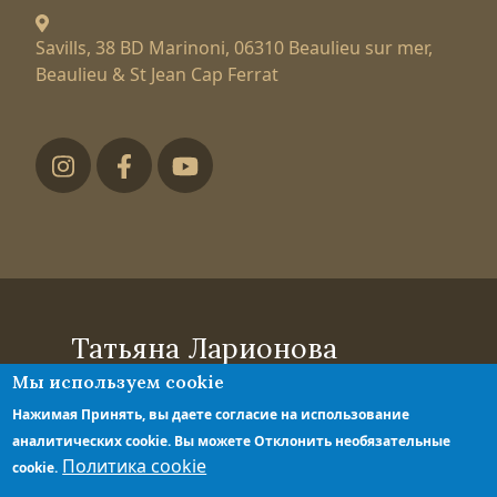
Savills, 38 BD Marinoni,
06310 Beaulieu sur mer,
Beaulieu & St Jean Cap Ferrat
Футер низ
Татьяна Ларионова
Мы используем cookie
эксперт по элитной недвижимости
Политика конфиденциальности
Нажимая Принять, вы даете согласие на использование
Правила обработки персональных
аналитических cookie. Вы можете Отклонить необязательные
данных
Политика cookie
cookie.
© 2026 Dom-lazurnyi-bereg.com