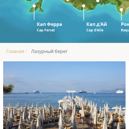
Кап Ферра
Кап д'Ай
Ро
Cap Ferrat
Cap d'Aile
Roqu
Главная
Лазурный берег
/