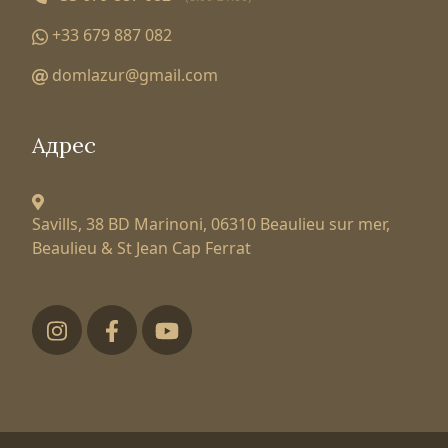
+33 679 887 082
domlazur@gmail.com
Адрес
Savills, 38 BD Marinoni,
06310 Beaulieu sur mer,
Beaulieu & St Jean Cap Ferrat
Футер низ