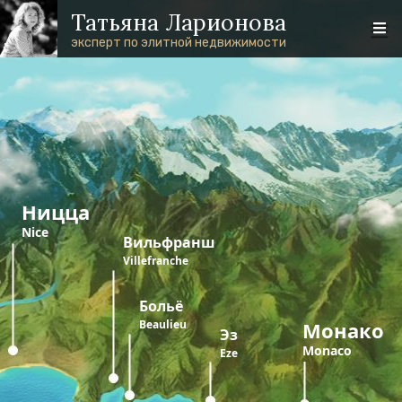
Перейти к основному содержанию
Skip to footer content
Татьяна Ларионова
эксперт по элитной недвижимости
Ницца
Nice
Вильфранш
Villefranche
р
Больё
Beaulieu
Монако
Эз
Monaco
Eze