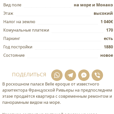
Вид поле
на море и Монако
Этаж
высокий
Налог на землю
1 040€
Комунальные платежи
170
Паркинг
есть
Год постройки
1880
Состояние
новое
WhatsApp
Telegram
Mess
Vi
ПОДЕЛИТЬСЯ
В роскошном паласе Belle epoque от известного
архитектора Французской Ривьеры на предпоследнем
этаэе продаётся квартира с современным ремонтом и
панорамным видом на море.