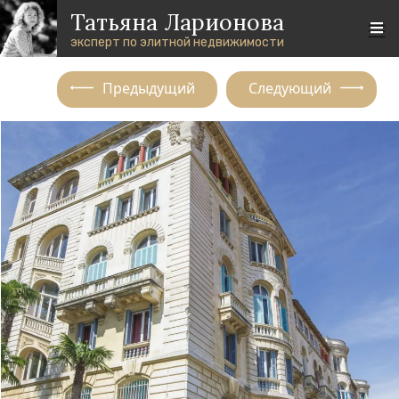
Перейти к основному содержанию
Skip to footer content
Татьяна Ларионова
эксперт по элитной недвижимости
Предыдущий
Следующий