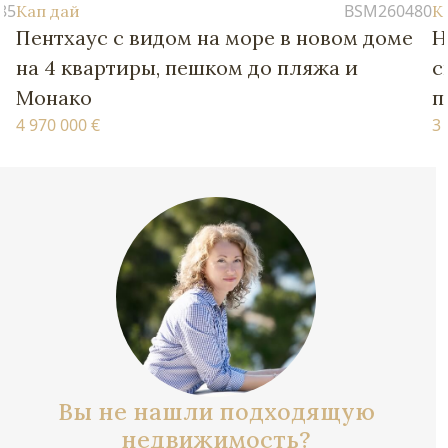
BSM260480
Кап дай
новом доме
Новые апартаменты с четырьмя
яжа и
спальнями – в пешей доступност
пляжей и Монако
3 770 000 €
Вы не нашли подходящую
недвижимость?