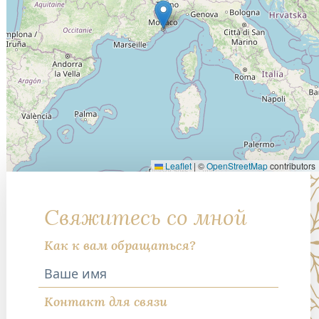
Leaflet
|
©
OpenStreetMap
contributors
Свяжитесь со мной
Как к вам обращаться?
Контакт для связи