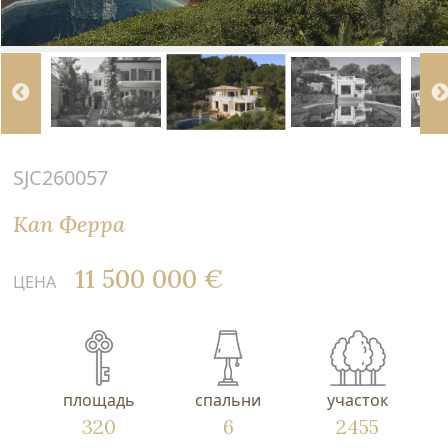
SJC260057
Кап Ферра
11 500 000 €
ЦЕНА
площадь
спальни
участок
320
6
2455