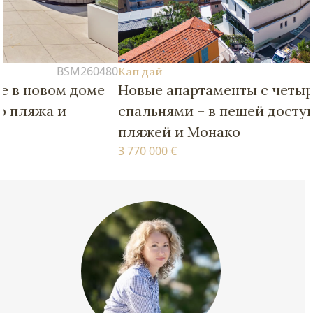
80
BSM260481
Кап дай
Новые апартаменты с четырьмя
спальнями – в пешей доступности от
пляжей и Монако
3 770 000 €