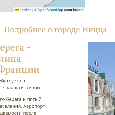
Leaflet
|
©
OpenStreetMap
contributors
Подробнее о городе Ницца
ерега -
олица
 Франции
ействует на
се радости жизни.
го берега и пятый
населения. Аэропорт
ещаемости после