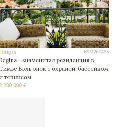
BSM260485
Ницца
Regina - знаменитая резиденция в
Симье Бэль эпок с охраной, бассейном
и теннисом
2 200 000 €