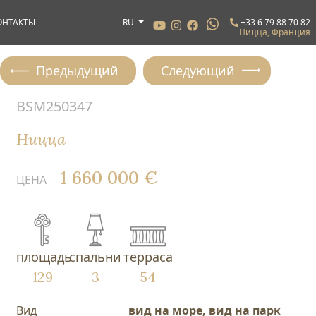
ОНТАКТЫ
RU
+33 6 79 88 70 82
Ницца, Франция
Предыдущий
Следующий
BSM250347
Ницца
1 660 000 €
ЦЕНА
площадь
спальни
терраса
129
3
54
Вид
вид на море, вид на парк