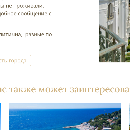
бы не проживали,
добное сообщение с
литична, разные по
ть города
ас также может заинтересова