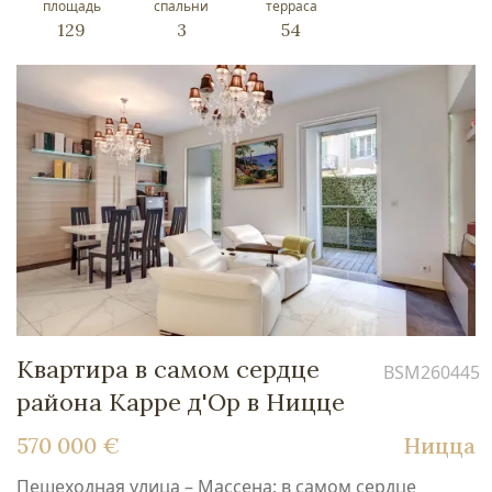
площадь
спальни
терраса
129
3
54
Квартира в самом сердце
BSM260445
района Карре д'Ор в Ницце
570 000 €
Ницца
Пешеходная улица – Массена: в самом сердце