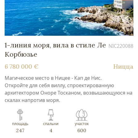
1-линия моря, вила в стиле Ле
NIC220088
Корбюзье
6 780 000 €
Ницца
Магическое место в Ницее - Кап де Нис.
Откройте для себя виллу, спроектированную
архитектором Оноре Тосканом, возвышающуюся на
скалах напротив моря.
площадь
спальни
участок
247
4
600