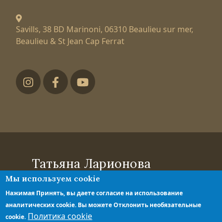
Savills, 38 BD Marinoni,
06310 Beaulieu sur mer,
Beaulieu & St Jean Cap Ferrat
Футер низ
Татьяна Ларионова
Мы используем cookie
эксперт по элитной недвижимости
Политика конфиденциальности
Нажимая Принять, вы даете согласие на использование
Правила обработки персональных
аналитических cookie. Вы можете Отклонить необязательные
данных
Политика cookie
cookie.