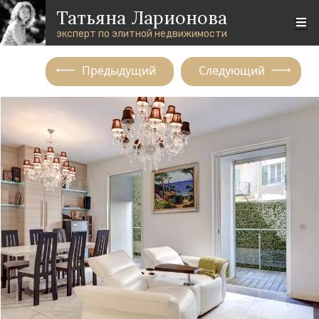
Перейти к основному содержанию
Skip to footer content
Татьяна Ларионова
эксперт по элитной недвижимости
Предыдущий
Следующий