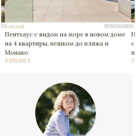
BSM260480
Кап дай
ом на море в новом доме
Новые апартамент
 пешком до пляжа и
спальнями – в пеш
пляжей и Монако
3 770 000 €