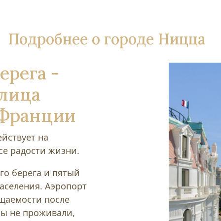
Подробнее о городе Ницца
ерега -
олица
 Франции
ействует на
се радости жизни.
го берега и пятый
населения. Аэропорт
ещаемости после
бы не проживали,