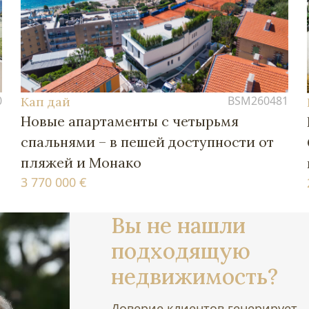
0
BSM260481
Кап дай
Новые апартаменты с четырьмя
спальнями – в пешей доступности от
пляжей и Монако
3 770 000 €
Вы не нашли
подходящую
недвижимость?
Доверие клиентов генерирует