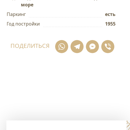
море
Паркинг
есть
Год постройки
1955
WhatsApp
Telegram
Messe
Vib
ПОДЕЛИТЬСЯ