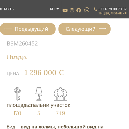
ОНТАКТЫ
RU
+33 6 79 88 70 82
Ницца, Франция
Предыдущий
Следующий
BSM260452
Ницца
1 296 000 €
ЦЕНА
площадь
спальни
участок
170
5
749
Вид
вид на холмы, небольшой вид на