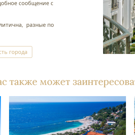
добное сообщение с
литична, разные по
ть города
ас также может заинтересова