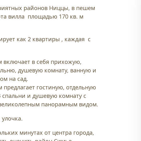
риятных районов Ниццы, в пешем
эта вилла площадью 170 кв. м
рует как 2 квартиры , каждая с
м включает в себя прихожую,
альню, душевую комнату, ванную и
ом на сад.
м предлагает гостиную, отдельную
3 спальни и душевую комнату с
с великолепным панорамным видом.
 улочка.
ольких минутах от центра города,
сть оценить район Симье.