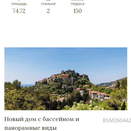
площадь
спальни
терраса
74.72
2
150
Новый дом с бассейном и
BSM26044
панорамные виды