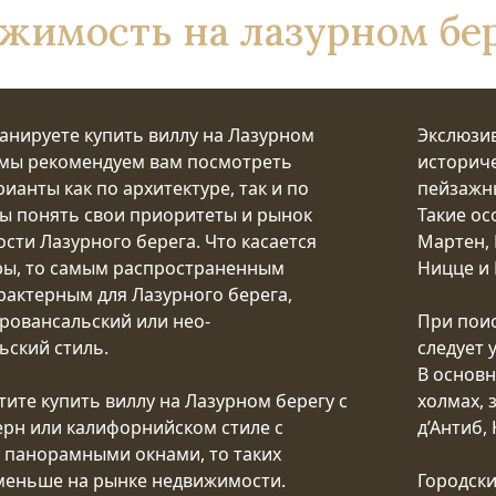
жимость на лазурном бе
ланируете купить виллу на Лазурном
Экслюзив
о мы рекомендуем вам посмотреть
историче
ианты как по архитектуре, так и по
пейзажн
бы понять свои приоритеты и рынок
Такие ос
сти Лазурного берега. Что касается
Мартен, 
ры, то самым распространенным
Ницце и 
арактерным для Лазурного берега,
провансальский или нео-
При поис
ьский стиль.
следует
В основн
тите купить виллу на Лазурном берегу c
холмах, 
ерн или калифорнийском стиле с
д’Антиб, 
панорамными окнами, то таких
меньше на рынке недвижимости.
Городски