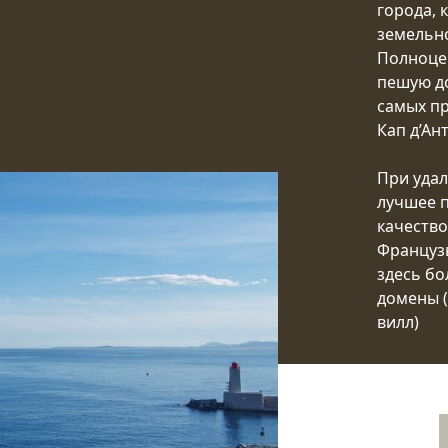
города, 
земельно
Полноцен
пешую д
самых пр
Кап д’Ан
При уда
лучшее 
качеств
Француз
здесь бо
домены (
вилл)