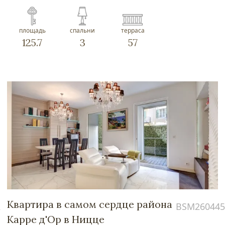
площадь
спальни
терраса
125.7
3
57
Квартира в самом сердце района
2
BSM260445
Карре д'Ор в Ницце