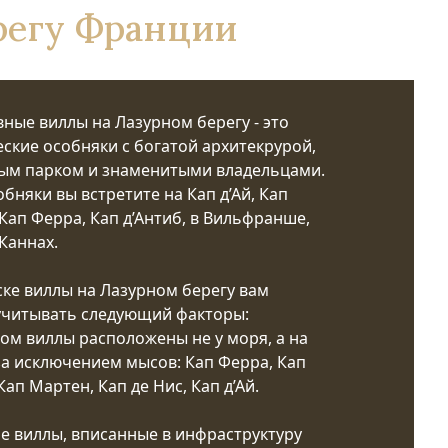
регу Франции
ные виллы на Лазурном берегу - это
ские особняки с богатой архитекрурой,
ым парком и знаменитыми владельцами.
обняки вы встретите на Кап д’Ай, Кап
Кап Ферра, Кап д’Антиб, в Вильфранше,
Каннах.
ке виллы на Лазурном берегу вам
 учитывать следующий факторы:
ом виллы расположены не у моря, а на
за исключением мысов: Кап Ферра, Кап
Кап Мартен, Кап де Нис, Кап д’Ай.
е виллы, вписанные в инфраструктуру