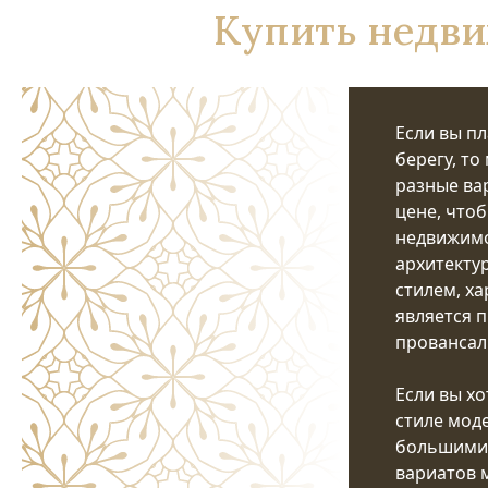
Купить недви
Если вы п
берегу, т
разные вар
цене, что
недвижимо
архитекту
стилем, х
является 
провансал
Если вы хо
стиле мод
большими 
вариатов 