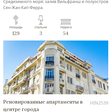
Средиземного моря: залив Вильфранш и полуостров
Сен-Жан-Кап-Ферра.
площадь
спальни
терраса
129
3
54
Реновированные апартаменты в
HIN2539
центре города