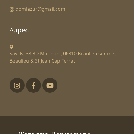
domlazur@gmail.com
Адрес
Savills, 38 BD Marinoni,
06310 Beaulieu sur mer,
Beaulieu & St Jean Cap Ferrat
Футер низ