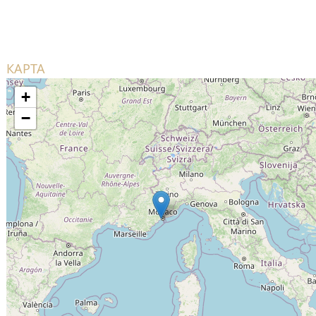
КАРТА
+
−