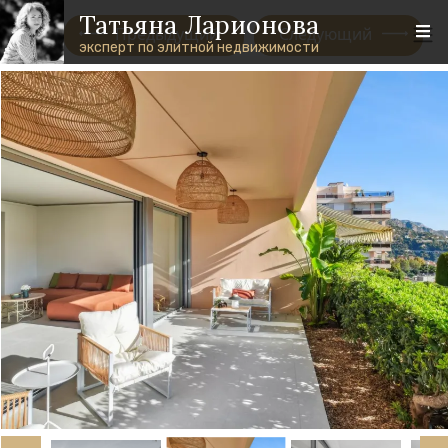
Перейти к основному содержанию
Skip to footer content
Татьяна Ларионова
Предыдущий
Следующий
эксперт по элитной недвижимости