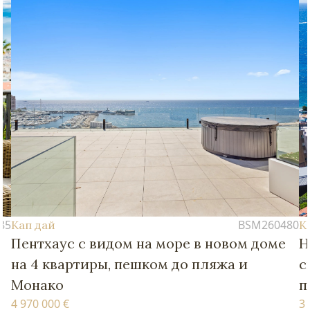
BSM260480
Кап дай
 в новом доме
Новые апартаменты с четырь
пляжа и
спальнями – в пешей доступн
пляжей и Монако
3 770 000 €