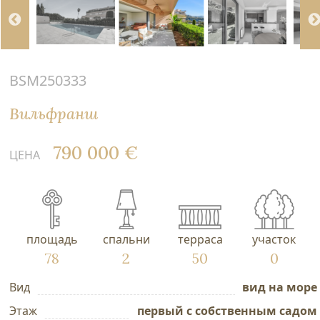
BSM250333
Вильфранш
790 000 €
ЦЕНА
площадь
спальни
терраса
участок
78
2
50
0
Вид
вид на море
Этаж
первый с собственным садом