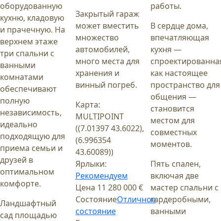
оборудованную
работы.
Закрытый гараж
кухню, кладовую
может вместить
В сердце дома,
и прачечную. На
множество
впечатляющая
верхнем этаже
автомобилей,
кухня —
три спальни с
много места для
спроектированна
ванными
хранения и
как настоящее
комнатами
винный погреб.
пространство для
обеспечивают
общения —
полную
Карта:
становится
независимость,
MULTIPOINT
местом для
идеально
((7.01397 43.6022),
совместных
подходящую для
(6.996354
моментов.
приема семьи и
43.60089))
друзей в
Ярлыки:
Пять спален,
оптимальном
Рекомендуем
включая две
комфорте.
Цена
11 280 000 €
мастер спальни с
Состояние
Отличное
гардеробными,
Ландшафтный
состояние
ванными
сад площадью