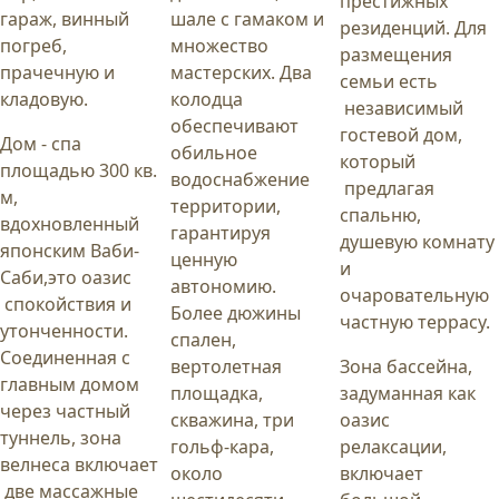
престижных
гараж, винный
шале с гамаком и
резиденций. Для
погреб,
множество
размещения
прачечную и
мастерских. Два
семьи есть
кладовую.
колодца
независимый
обеспечивают
гостевой дом,
Дом - спа
обильное
который
площадью 300 кв.
водоснабжение
предлагая
м,
территории,
спальню,
вдохновленный
гарантируя
душевую комнату
японским Ваби-
ценную
и
Саби,это оазис
автономию.
очаровательную
спокойствия и
Более дюжины
частную террасу.
утонченности.
спален,
Соединенная с
вертолетная
Зона бассейна,
главным домом
площадка,
задуманная как
через частный
скважина, три
оазис
туннель, зона
гольф-кара,
релаксации,
велнеса включает
около
включает
две массажные