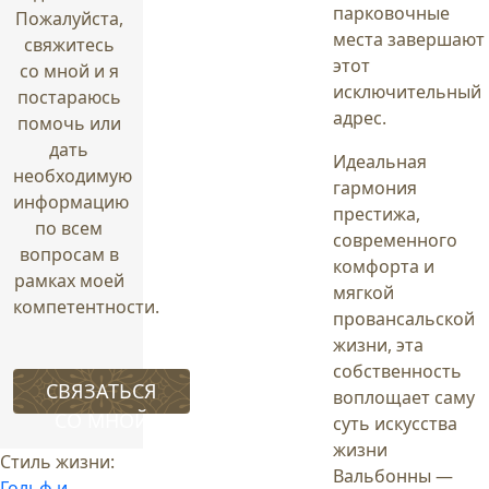
парковочные
Пожалуйста,
места завершают
свяжитесь
этот
со мной и я
исключительный
постараюсь
адрес.
помочь или
дать
Идеальная
необходимую
гармония
информацию
престижа,
по всем
современного
вопросам в
комфорта и
рамках моей
мягкой
компетентности.
провансальской
жизни, эта
собственность
СВЯЗАТЬСЯ
воплощает саму
СО МНОЙ
суть искусства
жизни
Стиль жизни:
Вальбонны —
Гольф и