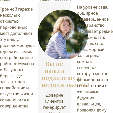
На уровне сада,
Тройной гараж и
обширное
несколько
незавершенное
открытых
пространство
парковочных
открывает редкие
мест дополняют
возможности:
эту виллу,
кинозал, спа,
расположенную в
тренажерный
одном из самых
зал, игровая
востребованных
комната…
Вы не
районов Мужена
вселенная,
и Лазурного
нашли
которую можно
берега, где
подходящую
формировать в
элегантность,
недвижимость?
соответствии с
спокойствие и
желаниями
искусство жизни
Доверие
будущих
соединяются в
клиентов
владельцев,
совершенстве.
генерирует
позволяя дому