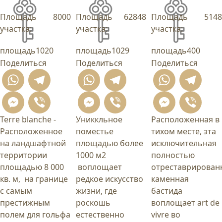
Площадь
8000
Площадь
62848
Площадь
5148
участка:
участка:
участка:
площадь
1020
площадь
1029
площадь
400
Поделиться
Поделиться
Поделиться
WhatsApp
Telegram
WhatsApp
Telegram
What
T
Messenger
Viber
Messenger
Viber
Mess
Vi
Terre blanche -
Униккльное
Расположенная в
Расположенное
поместье
тихом месте, эта
на ландшафтной
площадью более
исключительная
территории
1000 м2
полностью
площадью 8 000
воплощает
отреставрирован
кв. м, на границе
редкое искусство
каменная
с самым
жизни, где
бастида
престижным
роскошь
воплощает art de
полем для гольфа
естественно
vivre во