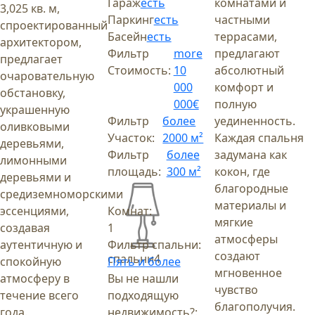
Гараж
есть
комнатами и
3,025 кв. м,
Паркинг
есть
частными
спроектированный
Басейн
есть
террасами,
архитектором,
Фильтр
more
предлагают
предлагает
Стоимость:
10
абсолютный
очаровательную
000
комфорт и
обстановку,
000€
полную
украшенную
Фильтр
более
уединенность.
оливковыми
Участок:
2000 м²
Каждая спальня
деревьями,
Фильтр
более
задумана как
лимонными
площадь:
300 м²
кокон, где
деревьями и
благородные
средиземноморскими
материалы и
эссенциями,
Комнат:
мягкие
создавая
1
атмосферы
аутентичную и
Фильтр спальни:
создают
спальни
4
спокойную
Пять и более
мгновенное
атмосферу в
Вы не нашли
чувство
течение всего
подходящую
благополучия.
года.
недвижимость?: