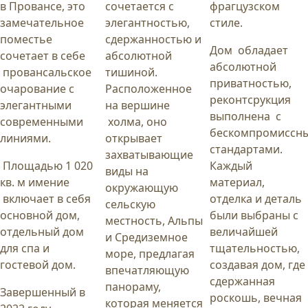
в Провансе, это
сочетается с
фрагцузском
замечательное
элегантностью,
стиле.
поместье
сдержанностью и
Дом обладает
сочетает в себе
абсолютной
абсолютной
провансальское
тишиной.
приватностью,
очарование с
Расположенное
реконтсрукция
элегантными
на вершине
выполнена с
современными
холма, оно
бескомпромиссн
линиями.
открывает
стандартами.
захватывающие
Площадью 1 020
Каждый
виды на
кв. м имение
материал,
окружающую
включает в себя
отделка и деталь
сельскую
основной дом,
были выбраны с
местность, Альпы
отдельный дом
величайшей
и Средиземное
для спа и
тщательностью,
море, предлагая
гостевой дом.
создавая дом, где
впечатляющую
сдержанная
панораму,
Завершенный в
роскошь, вечная
которая меняется