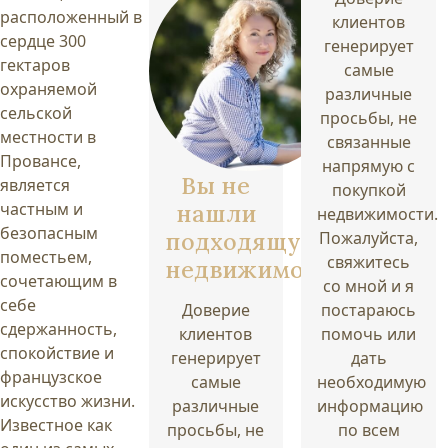
расположенный в
клиентов
сердце 300
генерирует
гектаров
самые
охраняемой
различные
сельской
просьбы, не
местности в
связанные
Провансе,
напрямую с
Вы не
является
покупкой
частным и
нашли
недвижимости.
безопасным
подходящую
Пожалуйста,
поместьем,
свяжитесь
недвижимость?
сочетающим в
со мной и я
себе
Доверие
постараюсь
сдержанность,
клиентов
помочь или
спокойствие и
генерирует
дать
французское
самые
необходимую
искусство жизни.
различные
информацию
Известное как
просьбы, не
по всем