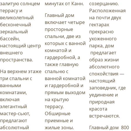
залитую солнцем
минутах от Канн.
созерцанию.
террасу и
Расположенная
Главный дом
великолепный
на почти двух
включает четыре
бесконечный
гектарах
просторные
зеркальный
прекрасно
спальни, две из
бассейн,
ухоженного
которых с ванной
настоящий центр
парка, дом
комнатой и
внешнего
предлагает
гардеробной, а
пространства.
образ жизни
также главную
абсолютного
На верхнем этаже
спальню с
спокойствия —
три спальни с
ванной комнатой
настоящий
ванными
и гардеробной и
заповедник, где
комнатами,
прямым выходом
уединение и
включая
на крытую
природная
элегантный
террасу.
красота
мастер-сьют,
Обширные
встречаются.
предлагают
приемные и
абсолютный
жилые зоны.
Главный дом 800