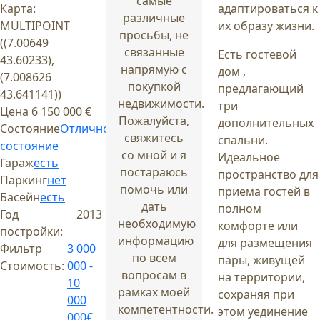
самые
Карта:
адаптироваться к
различные
MULTIPOINT
их образу жизни.
просьбы, не
((7.00649
связанные
Есть гостевой
43.60233),
напрямую с
дом ,
(7.008626
покупкой
предлагающий
43.641141))
недвижимости.
три
Цена
6 150 000 €
Пожалуйста,
дополнительных
Состояние
Отличное
свяжитесь
спальни.
состояние
со мной и я
Идеальное
Гараж
есть
постараюсь
пространство для
Паркинг
нет
помочь или
приема гостей в
Басейн
есть
дать
полном
Год
2013
необходимую
комфорте или
постройки:
информацию
для размещения
Фильтр
3 000
по всем
пары, живущей
Стоимость:
000 -
вопросам в
на территории,
10
рамках моей
сохраняя при
000
компетентности.
этом уединение
000€