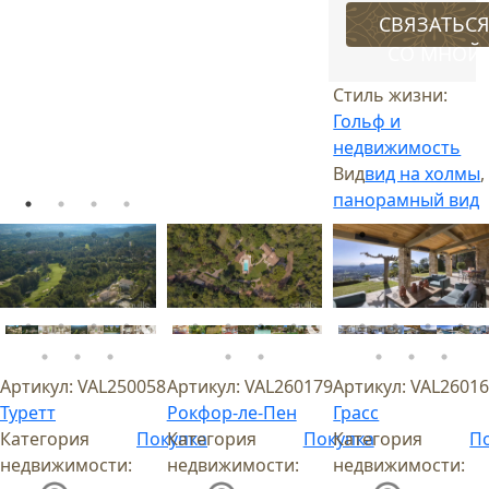
СВЯЗАТЬС
СО МНОЙ
Стиль жизни:
Гольф и
недвижимость
Вид
вид на холмы
,
панорамный вид
Артикул:
VAL250058
Артикул:
VAL260179
Артикул:
VAL2601
Туретт
Рокфор-ле-Пен
Грасс
Категория
Покупка
Категория
Покупка
Категория
П
недвижимости:
недвижимости:
недвижимости: