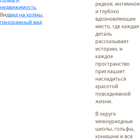
редкое, интимное
недвижимость
и глубоко
Вид
вид на холмы
,
вдохновляющее
панорамный вид
место, где каждая
деталь
рассказывает
историю, и
каждое
пространство
приглашает
насладиться
красотой
повседневной
жизни.
В округе
межнураодные
школы, гольфы,
конюшни и вся