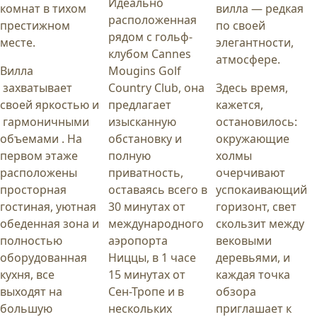
Идеально
комнат в тихом
вилла — редкая
расположенная
престижном
по своей
рядом с гольф-
месте.
элегантности,
клубом Cannes
атмосфере.
Вилла
Mougins Golf
захватывает
Country Club, она
Здесь время,
своей яркостью и
предлагает
кажется,
гармоничными
изысканную
остановилось:
объемами . На
обстановку и
окружающие
первом этаже
полную
холмы
расположены
приватность,
очерчивают
просторная
оставаясь всего в
успокаивающий
гостиная, уютная
30 минутах от
горизонт, свет
обеденная зона и
международного
скользит между
полностью
аэропорта
вековыми
оборудованная
Ниццы, в 1 часе
деревьями, и
кухня, все
15 минутах от
каждая точка
выходят на
Сен-Тропе и в
обзора
большую
нескольких
приглашает к