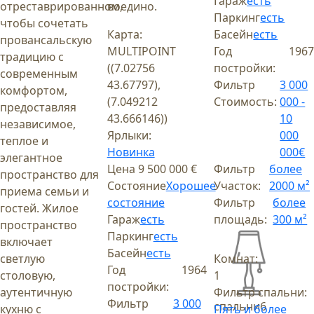
Гараж
есть
отреставрированном,
воедино.
Паркинг
есть
чтобы сочетать
Карта:
Басейн
есть
провансальскую
MULTIPOINT
Год
1967
традицию с
((7.02756
постройки:
современным
43.67797),
Фильтр
3 000
комфортом,
(7.049212
Стоимость:
000 -
предоставляя
43.666146))
10
независимое,
Ярлыки:
000
теплое и
Новинка
000€
элегантное
Цена
9 500 000 €
Фильтр
более
пространство для
Состояние
Хорошее
Участок:
2000 м²
приема семьи и
состояние
Фильтр
более
гостей. Жилое
Гараж
есть
площадь:
300 м²
пространство
Паркинг
есть
включает
Басейн
есть
светлую
Комнат:
Год
1964
столовую,
1
постройки:
аутентичную
Фильтр спальни:
Фильтр
3 000
спальни
6
кухню с
Пять и более