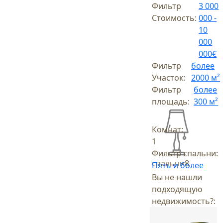
Фильтр
3 000
Стоимость:
000 -
10
000
000€
Фильтр
более
Участок:
2000 м²
Фильтр
более
площадь:
300 м²
Комнат:
1
Фильтр спальни:
спальни
8
Пять и более
Вы не нашли
подходящую
недвижимость?: