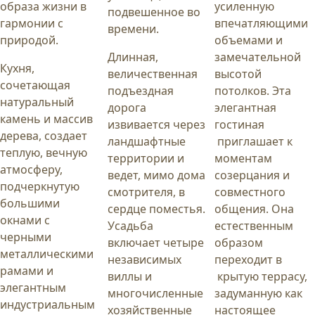
образа жизни в
усиленную
подвешенное во
гармонии с
впечатляющими
времени.
природой.
объемами и
Длинная,
замечательной
Кухня,
величественная
высотой
сочетающая
подъездная
потолков. Эта
натуральный
дорога
элегантная
камень и массив
извивается через
гостиная
дерева, создает
ландшафтные
приглашает к
теплую, вечную
территории и
моментам
атмосферу,
ведет, мимо дома
созерцания и
подчеркнутую
смотрителя, в
совместного
большими
сердце поместья.
общения. Она
окнами с
Усадьба
естественным
черными
включает четыре
образом
металлическими
независимых
переходит в
рамами и
виллы и
крытую террасу,
элегантным
многочисленные
задуманную как
индустриальным
хозяйственные
настоящее