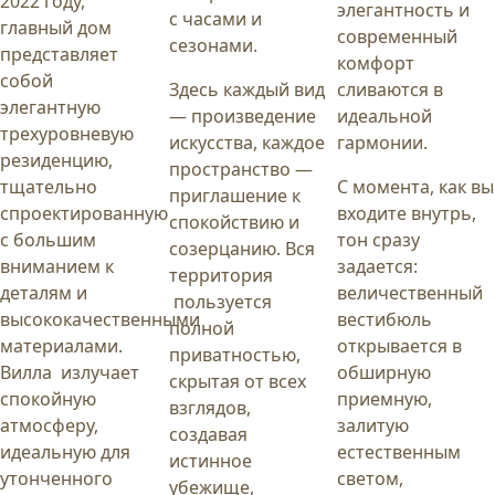
2022 году,
элегантность и
с часами и
главный дом
современный
сезонами.
представляет
комфорт
собой
Здесь каждый вид
сливаются в
элегантную
— произведение
идеальной
трехуровневую
искусства, каждое
гармонии.
резиденцию,
пространство —
тщательно
С момента, как вы
приглашение к
спроектированную
входите внутрь,
спокойствию и
с большим
тон сразу
созерцанию. Вся
вниманием к
задается:
территория
деталям и
величественный
пользуется
высококачественными
вестибюль
полной
материалами.
открывается в
приватностью,
Вилла излучает
обширную
скрытая от всех
спокойную
приемную,
взглядов,
атмосферу,
залитую
создавая
идеальную для
естественным
истинное
утонченного
светом,
убежище,