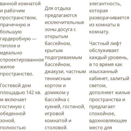
ванной комнатой
элегантность,
Для отдыха
и рабочим
которая
предлагаются
пространством,
разворачивается
исключительные
прачечную и
из комнаты в
зоны досуга с
большую
комнату.
открытым
гардеробную —
бассейном,
Частный лифт
теплое и
крытым
обслуживает
идеально
подогреваемым
каждый уровень,
спроектированное
бассейном,
в то время как
жилое
джакузи, частным
изысканный
пространство.
теннисным
кабинет, залитый
Гостевой дом
кортом и
светом,
площадью 142 кв.
домиком у
дополняет жилые
м включает
бассейна с
пространства и
гостиную с
кухней, гостиной,
предлагает
обеденной
игровой
спокойное,
зоной,
комнатой и
вдохновляющее
полностью
столовой.
место для