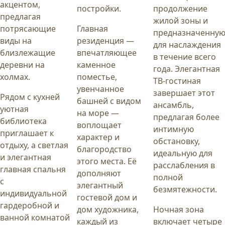
акцентом,
постройки.
продолжение
предлагая
жилой зоны и
потрясающие
Главная
предназначенну
виды на
резиденция —
для наслаждения
близлежащие
впечатляющее
в течение всего
деревни на
каменное
года. Элегантная
холмах.
поместье,
ТВ-гостиная
увенчанное
завершает этот
Рядом с кухней
башней с видом
ансамбль,
уютная
на море —
предлагая более
библиотека
воплощает
интимную
приглашает к
характер и
обстановку,
отдыху, а светлая
благородство
идеальную для
и элегантная
этого места. Её
расслабления в
главная спальня
дополняют
полной
с
элегантный
безмятежности.
индивидуальной
гостевой дом и
гардеробной и
дом художника,
Ночная зона
ванной комнатой
каждый из
включает четыре