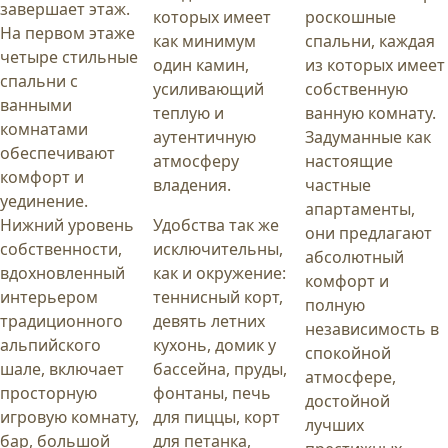
завершает этаж.
которых имеет
роскошные
На первом этаже
как минимум
спальни, каждая
четыре стильные
один камин,
из которых имеет
спальни с
усиливающий
собственную
ванными
теплую и
ванную комнату.
комнатами
аутентичную
Задуманные как
обеспечивают
атмосферу
настоящие
комфорт и
владения.
частные
уединение.
апартаменты,
Нижний уровень
Удобства так же
они предлагают
собственности,
исключительны,
абсолютный
вдохновленный
как и окружение:
комфорт и
интерьером
теннисный корт,
полную
традиционного
девять летних
независимость в
альпийского
кухонь, домик у
спокойной
шале, включает
бассейна, пруды,
атмосфере,
просторную
фонтаны, печь
достойной
игровую комнату,
для пиццы, корт
лучших
бар, большой
для петанка,