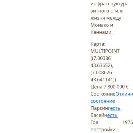
инфратсруктура
эитного стиля
жизня между
Монако и
Каннами.
Карта:
MULTIPOINT
((7.00386
43.63652),
(7.008626
43.641141))
Цена
7 800 000 €
Состояние
Отлич
состояние
Паркинг
есть
Басейн
есть
Год
1976
постройки: