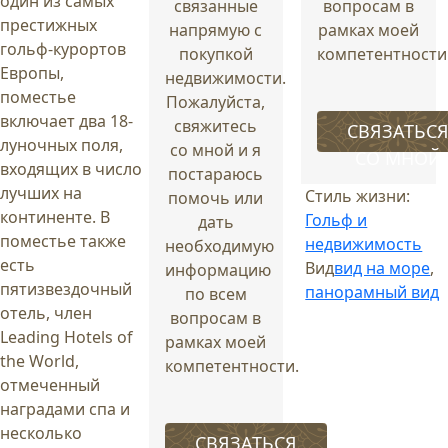
один из самых
связанные
вопросам в
престижных
напрямую с
рамках моей
гольф-курортов
покупкой
компетентности
Европы,
недвижимости.
поместье
Пожалуйста,
включает два 18-
свяжитесь
СВЯЗАТЬС
луночных поля,
со мной и я
СО МНОЙ
входящих в число
постараюсь
лучших на
Стиль жизни:
помочь или
континенте. В
Гольф и
дать
поместье также
недвижимость
необходимую
есть
Вид
вид на море
,
информацию
пятизвездочный
панорамный вид
по всем
отель, член
вопросам в
Leading Hotels of
рамках моей
the World,
компетентности.
отмеченный
наградами спа и
несколько
СВЯЗАТЬСЯ