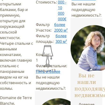
Стоимость:
000 -
открытыми
Вы не нашли
10
балками, бар и
подходящую
000
приемную,
недвижимость?:
000€
открытую для
Фильтр
более
окружающей
Участок:
2000 м²
сельской
Фильтр
более
местности.
площадь:
300 м²
Четыре спальни с
ванными
комнатами,
Комнат:
включая главную
1
спальню с
Фильтр спальни:
спальни
13
панорамным
Пять и более
Вы не
видом на юг на
Вы не нашли
нашли
собственность и
подходящую
подходящ
холмы.
недвижимость?:
недвижим
Domaine de Terre
Blanche,
Доверие