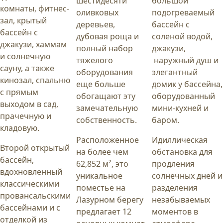
шестидесяти
большой
комнаты, фитнес-
оливковых
подогреваемый
зал, крытый
деревьев,
бассейн с
бассейн с
дубовая роща и
соленой водой,
джакузи, хаммам
полный набор
джакузи,
и солнечную
тяжелого
наружный душ и
сауну, а также
оборудования
элегантный
кинозал, спальню
еще больше
домик у бассейна,
с прямым
обогащают эту
оборудованный
выходом в сад,
замечательную
мини-кухней и
прачечную и
собственность.
баром.
кладовую.
Расположенное
Идиллическая
Второй открытый
на более чем
обстановка для
бассейн,
62,852 м², это
продления
вдохновленный
уникальное
солнечных дней и
классическими
поместье на
разделения
провансальскими
Лазурном берегу
незабываемых
бассейнами и с
предлагает 12
моментов в
отделкой из