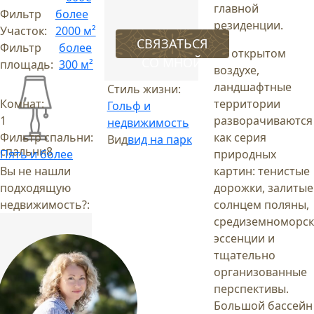
главной
Фильтр
более
резиденции.
Участок:
2000 м²
СВЯЗАТЬСЯ
Фильтр
более
На открытом
СО МНОЙ
площадь:
300 м²
воздухе,
ландшафтные
Стиль жизни:
Комнат:
территории
Гольф и
1
разворачиваются
недвижимость
Фильтр спальни:
как серия
Вид
вид на парк
спальни
8
Пять и более
природных
Вы не нашли
картин: тенистые
подходящую
дорожки, залитые
недвижимость?:
солнцем поляны,
средиземноморс
эссенции и
тщательно
организованные
перспективы.
Большой бассейн