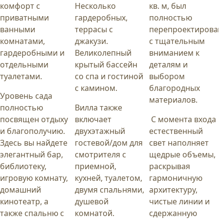
комфорт с
Несколько
кв. м, был
приватными
гардеробных,
полностью
ванными
террасы с
перепроектирова
комнатами,
джакузи.
с тщательным
гардеробными и
Великолепный
вниманием к
отдельными
крытый бассейн
деталям и
туалетами.
со спа и гостиной
выбором
с камином.
благородных
Уровень сада
материалов.
полностью
Вилла также
посвящен отдыху
включает
С момента входа
и благополучию.
двухэтажный
естественный
Здесь вы найдете
гостевой/дом для
свет наполняет
элегантный бар,
смотрителя с
щедрые объемы,
библиотеку,
приемной,
раскрывая
игровую комнату,
кухней, туалетом,
гармоничную
домашний
двумя спальнями,
архитектуру,
кинотеатр, а
душевой
чистые линии и
также спальню с
комнатой.
сдержанную