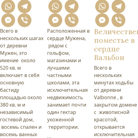
WhatsApp
Telegram
WhatsApp
Telegram
What
T
Messenger
Viber
Messenger
Viber
Mess
Vi
Величестве
Всего в
Расположенная в
нескольких шагах
сердце Мужена,
поместье в
от деревни
рядом с
сердце
Мужен, это
гольфом,
Вальбон
имение около
магазинами и
520 кв. м
лучшими
Всего в
включает в себя
частными
нескольких
основную
школами, эта
минутах ходьбы
бастиду
исключительная
от деревни
площадью около
недвижимость
Valbonne , в
380 кв. м и
занимает почти
закрытом домене
независимый
один гектар
с живописной
гостевой дом,
ухоженной
красотой,
восемь спален и
территории.
открывается
восемь ванных
исключительная