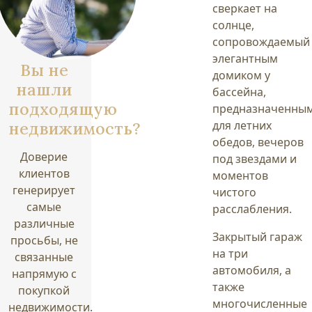
сверкает на
солнце,
сопровождаемый
элегантным
Вы не
домиком у
нашли
бассейна,
подходящую
предназначенны
недвижимость?
для летних
обедов, вечеров
Доверие
под звездами и
клиентов
моментов
генерирует
чистого
самые
расслабления.
различные
Закрытый гараж
просьбы, не
на три
связанные
автомобиля, а
напрямую с
также
покупкой
многочисленные
недвижимости.