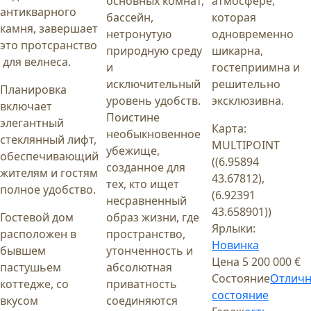
основных комнат,
атмосфере,
антикварного
бассейн,
которая
камня, завершает
нетронутую
одновременно
это протсранство
природную среду
шикарна,
для велнеса.
и
гостеприимна и
исключительный
решительно
Планировка
уровень удобств.
эксклюзивна.
включает
Поистине
элегантный
Карта:
необыкновенное
стеклянный лифт,
MULTIPOINT
убежище,
обеспечивающий
((6.95894
созданное для
жителям и гостям
43.67812),
тех, кто ищет
полное удобство.
(6.92391
несравненный
43.658901))
Гостевой дом
образ жизни, где
Ярлыки:
расположен в
пространство,
Новинка
бывшем
утонченность и
Цена
5 200 000 €
пастушьем
абсолютная
Состояние
Отлич
коттедже, со
приватность
состояние
вкусом
соединяются