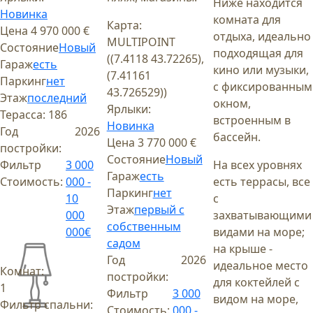
Ниже находится
Новинка
комната для
Карта:
Цена
4 970 000 €
отдыха, идеально
MULTIPOINT
Состояние
Новый
подходящая для
((7.4118 43.72265),
Гараж
есть
кино или музыки,
(7.41161
Паркинг
нет
с фиксированным
43.726529))
Этаж
последний
окном,
Ярлыки:
Терасса:
186
встроенным в
Новинка
Год
2026
бассейн.
Цена
3 770 000 €
постройки:
Состояние
Новый
Фильтр
3 000
На всех уровнях
Гараж
есть
Стоимость:
000 -
есть террасы, все
Паркинг
нет
10
с
Этаж
первый с
000
захватывающими
собственным
000€
видами на море;
садом
на крыше -
Год
2026
идеальное место
Комнат:
постройки:
для коктейлей с
1
Фильтр
3 000
видом на море,
Фильтр спальни:
Стоимость:
000 -