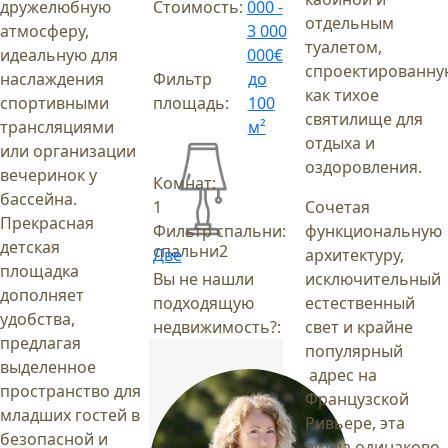
дружелюбную
Стоимость:
000 -
отдельным
атмосферу,
3 000
туалетом,
идеальную для
000€
спроектированну
наслаждения
Фильтр
до
как тихое
спортивными
площадь:
100
святилище для
трансляциями
м²
отдыха и
или организации
оздоровления.
вечеринок у
Комнат:
бассейна.
1
Сочетая
Прекрасная
Фильтр спальни:
функциональную
детская
спальни
2
Две
архитектуру,
площадка
Вы не нашли
исключительный
дополняет
подходящую
естественный
удобства,
недвижимость?:
свет и крайне
предлагая
популярный
выделенное
адрес на
пространство для
Французской
младших гостей в
Ривьере, эта
безопасной и
вилла одинаково