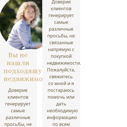
Доверие
клиентов
генерирует
самые
различные
просьбы, не
связанные
напрямую с
Вы не
покупкой
нашли
недвижимости.
подходящую
Пожалуйста,
свяжитесь
недвижимость?
со мной и я
Доверие
постараюсь
клиентов
помочь или
генерирует
дать
самые
необходимую
различные
информацию
просьбы, не
по всем