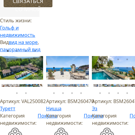
СВЯЗАТЬСЯ
СО МНОЙ
Стиль жизни:
Гольф и
недвижимость
Вид
вид на море
,
панорамный вид
Артикул:
VAL250082
Артикул:
BSM260470
Артикул:
BSM2604
Туретт
Ницца
Эз
Категория
Покупка
Категория
Покупка
Категория
П
недвижимости:
недвижимости:
недвижимости: