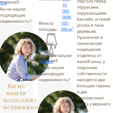
пергола перед
спальни
3
Три
10
террасами,
Вы не нашли
000
окружающими
подходящую
000€
бассейн, и тихий
недвижимость?:
Фильтр
100 -
уголок в тени
площадь:
200 м²
деревьев.
Прачечная и
Комнат:
технические
1
помещения
Фильтр спальни:
отделены от
спальни
4
Четыре
жилой зоны, у
Вы не нашли
подножия
подходящую
собственности
недвижимость?:
находятся два
Вы не
больших гаража
нашли
и два
парковочных
подходящую
места у верхнего
недвижимость?
входа.