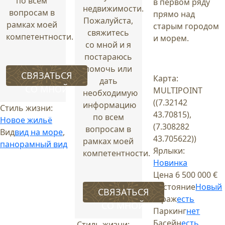
по всем
в первом ряду
недвижимости.
вопросам в
прямо над
Пожалуйста,
рамках моей
старым городом
свяжитесь
компетентности.
и морем.
со мной и я
постараюсь
помочь или
СВЯЗАТЬСЯ
Карта:
дать
СО МНОЙ
MULTIPOINT
необходимую
((7.32142
информацию
Стиль жизни:
43.70815),
по всем
Новое жильё
(7.308282
вопросам в
Вид
вид на море
,
43.705622))
рамках моей
панорамный вид
Ярлыки:
компетентности.
Новинка
Цена
6 500 000 €
Состояние
Новый
СВЯЗАТЬСЯ
Гараж
есть
СО МНОЙ
Паркинг
нет
Басейн
есть
Стиль жизни: