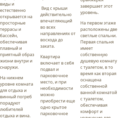
виды и
завершает этот
Вид с крыши
естественно
уровень.
действительно
открывается на
впечатляющий
просторные
На первом этаже
во всех
террасы и
расположены две
направлениях от
бассейн,
светлые спальни.
восхода до
обеспечивая
Первая спальня
заката.
плавный и
имеет
приятный образ
собственную
Квартира
жизни внутри и
душевую комнату
включает в себя
снаружи.
с туалетом, в то
подвал и
время как вторая
парковочное
На нижнем
оснащена
место, и при
уровне комната
собственной
необходимости
для отдыха и
ванной комнатой
можно
винный погреб
с туалетом,
приобрести еще
порадуют
обеспечивая
одно крытое
любителей
комфорт и
парковочное
отдыха и вина.
уединение для