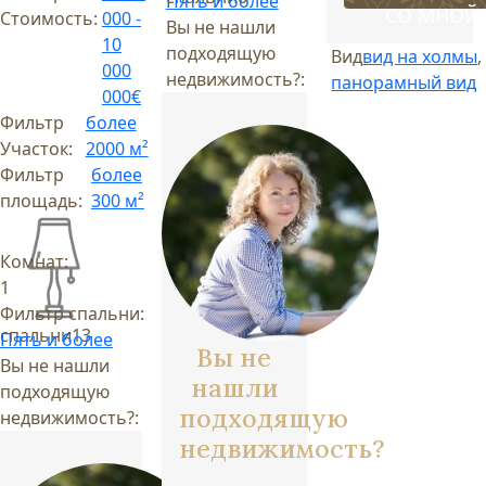
Пять и более
СО МНОЙ
Стоимость:
000 -
Вы не нашли
10
подходящую
Вид
вид на холмы
,
000
недвижимость?:
панорамный вид
000€
Фильтр
более
Участок:
2000 м²
Фильтр
более
площадь:
300 м²
Комнат:
1
Фильтр спальни:
спальни
13
Пять и более
Вы не
Вы не нашли
нашли
подходящую
подходящую
недвижимость?:
недвижимость?