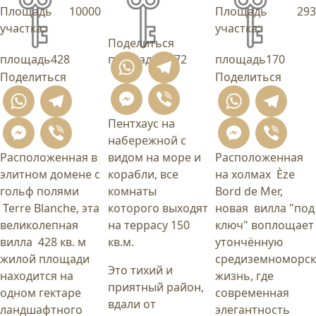
Площадь
10000
Площадь
293
участка:
участка:
Поделиться
площадь
428
площадь
74.72
площадь
170
WhatsApp
Telegram
Поделиться
Поделиться
Messenger
Viber
WhatsApp
Telegram
What
T
Пентхаус на
Messenger
Viber
Mess
Vi
набережной с
Расположенная в
видом на море и
Расположенная
элитном домене с
корабли, все
на холмах Èze
гольф полями
комнаты
Bord de Mer,
Terre Blanche, эта
которого выходят
новая вилла "под
великолепная
на террасу 150
ключ" воплощает
вилла 428 кв. м
кв.м.
утончённую
жилой площади
средиземноморс
Это тихий и
находится на
жизнь, где
приятный район,
одном гектаре
современная
вдали от
ландшафтного
элегантность