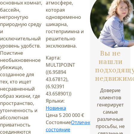
основных комнат,
атмосфере,
бассейн,
которая
нетронутую
одновременно
природную среду
шикарна,
и
гостеприимна и
исключительный
решительно
уровень удобств.
эксклюзивна.
Вы не
Поистине
Карта:
необыкновенное
нашли
MULTIPOINT
убежище,
подходящ
((6.95894
созданное для
недвижим
43.67812),
тех, кто ищет
(6.92391
несравненный
Доверие
43.658901))
образ жизни, где
клиентов
Ярлыки:
пространство,
генерирует
Новинка
утонченность и
самые
Цена
5 200 000 €
абсолютная
различные
Состояние
Отличное
приватность
просьбы, не
состояние
соединяются
связанные