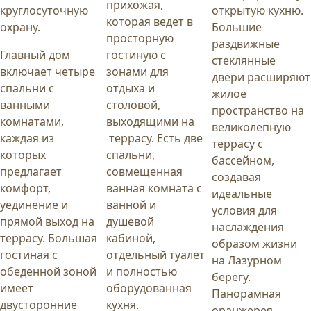
прихожая,
круглосуточную
открытую кухню.
которая ведет в
охрану.
Большие
просторную
раздвижные
Главный дом
гостиную с
стеклянные
включает четыре
зонами для
двери расширяют
спальни с
отдыха и
жилое
ванными
столовой,
пространство на
комнатами,
выходящими на
великолепную
каждая из
террасу. Есть две
террасу с
которых
спальни,
бассейном,
предлагает
совмещенная
создавая
комфорт,
ванная комната с
идеальные
уединение и
ванной и
условия для
прямой выход на
душевой
наслаждения
террасу. Большая
кабиной,
образом жизни
гостиная с
отдельный туалет
на Лазурном
обеденной зоной
и полностью
берегу.
имеет
оборудованная
Панорамная
двусторонние
кухня.
оранжерея