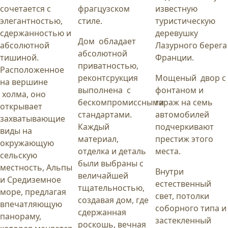
сочетается с
фрагцузском
известную
элегантностью,
стиле.
туристическую
сдержанностью и
деревушку
Дом обладает
абсолютной
Лазурного берега
абсолютной
тишиной.
Франции.
приватностью,
Расположенное
реконтсрукция
Мощеный двор с
на вершине
выполнена с
фонтаном и
холма, оно
бескомпромиссными
гараж на семь
открывает
стандартами.
автомобилей
захватывающие
Каждый
подчеркивают
виды на
материал,
престиж этого
окружающую
отделка и деталь
места.
сельскую
были выбраны с
местность, Альпы
Внутри
величайшей
и Средиземное
естественный
тщательностью,
море, предлагая
свет, потолки
создавая дом, где
впечатляющую
соборного типа и
сдержанная
панораму,
застекленный
роскошь, вечная