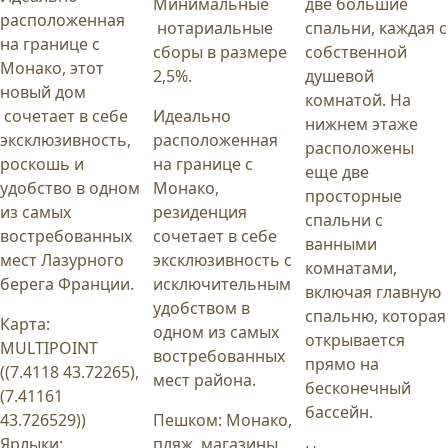
Минимальные
две большие
расположенная
нотариальные
спальни, каждая с
на границе с
сборы в размере
собственной
Монако, этот
2,5%.
душевой
новый дом
комнатой. На
сочетает в себе
Идеально
нижнем этаже
эксклюзивность,
расположенная
расположены
роскошь и
на границе с
еще две
удобство в одном
Монако,
просторные
из самых
резиденция
спальни с
востребованных
сочетает в себе
ванными
мест Лазурного
эксклюзивность с
комнатами,
берега Франции.
исключительным
включая главную
удобством в
спальню, которая
Карта:
одном из самых
открывается
MULTIPOINT
востребованных
прямо на
((7.4118 43.72265),
мест района.
бесконечный
(7.41161
бассейн.
43.726529))
Пешком: Монако,
Ярлыки:
пляж, магазины.