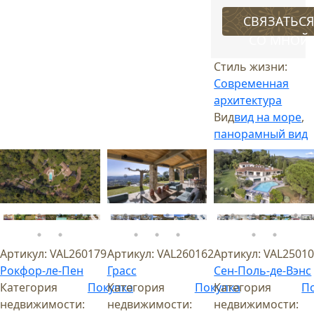
СВЯЗАТЬС
СО МНОЙ
Стиль жизни:
Современная
архитектура
Вид
вид на море
,
панорамный вид
Артикул:
VAL260179
Артикул:
VAL260162
Артикул:
VAL2501
Рокфор-ле-Пен
Грасс
Сен-Поль-де-Вэнс
Категория
Покупка
Категория
Покупка
Категория
П
недвижимости:
недвижимости:
недвижимости: