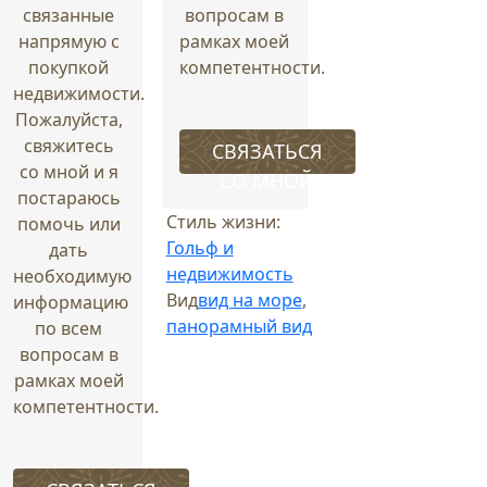
связанные
вопросам в
напрямую с
рамках моей
покупкой
компетентности.
недвижимости.
Пожалуйста,
свяжитесь
СВЯЗАТЬСЯ
со мной и я
СО МНОЙ
постараюсь
Стиль жизни:
помочь или
Гольф и
дать
недвижимость
необходимую
Вид
вид на море
,
информацию
панорамный вид
по всем
вопросам в
рамках моей
компетентности.