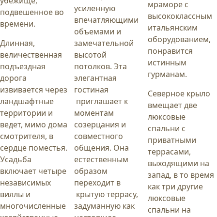
убежище,
мраморе с
усиленную
подвешенное во
высококлассным
впечатляющими
времени.
итальянским
объемами и
оборудованием,
Длинная,
замечательной
понравится
величественная
высотой
истинным
подъездная
потолков. Эта
гурманам.
дорога
элегантная
извивается через
гостиная
Северное крыло
ландшафтные
приглашает к
вмещает две
территории и
моментам
люксовые
ведет, мимо дома
созерцания и
спальни с
смотрителя, в
совместного
приватными
сердце поместья.
общения. Она
террасами,
Усадьба
естественным
выходящими на
включает четыре
образом
запад, в то время
независимых
переходит в
как три другие
виллы и
крытую террасу,
люксовые
многочисленные
задуманную как
спальни на