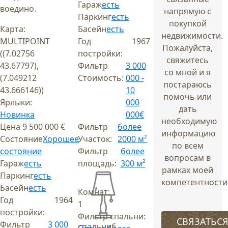
Гараж
есть
воедино.
напрямую с
Паркинг
есть
покупкой
Карта:
Басейн
есть
недвижимости.
MULTIPOINT
Год
1967
Пожалуйста,
((7.02756
постройки:
свяжитесь
43.67797),
Фильтр
3 000
со мной и я
(7.049212
Стоимость:
000 -
постараюсь
43.666146))
10
помочь или
Ярлыки:
000
дать
Новинка
000€
необходимую
Цена
9 500 000 €
Фильтр
более
информацию
Состояние
Хорошее
Участок:
2000 м²
по всем
состояние
Фильтр
более
вопросам в
Гараж
есть
площадь:
300 м²
рамках моей
Паркинг
есть
компетентности
Басейн
есть
Комнат:
Год
1964
1
постройки:
Фильтр спальни:
СВЯЗАТЬС
Фильтр
3 000
спальни
6