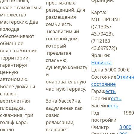
для петанка,
Франции.
престижных
шале с гамаком и
резиденций. Для
Карта:
множество
размещения
MULTIPOINT
мастерских. Два
семьи есть
((7.13057
колодца
независимый
43.70423),
обеспечивают
гостевой дом,
(7.12163
обильное
который
43.697972))
водоснабжение
предлагая
Ярлыки:
территории,
спальню,
Новинка
гарантируя
душевую комнату
Цена
6 900 000 €
ценную
и
Состояние
Отлич
автономию.
очаровательную
состояние
Более дюжины
частную террасу.
Гараж
есть
спален,
Паркинг
есть
вертолетная
Зона бассейна,
Басейн
есть
площадка,
задуманная как
Год
1980
скважина, три
оазис
постройки:
гольф-кара,
релаксации,
Фильтр
3 000
около
включает