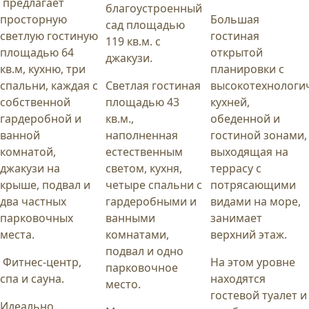
предлагает
благоустроенный
просторную
Большая
сад площадью
светлую гостиную
гостиная
119 кв.м. с
площадью 64
открытой
джакузи.
кв.м, кухню, три
планировки с
спальни, каждая с
Светлая гостиная
высокотехнологи
собственной
площадью 43
кухней,
гардеробной и
кв.м.,
обеденной и
ванной
наполненная
гостиной зонами,
комнатой,
естественным
выходящая на
джакузи на
светом, кухня,
террасу с
крыше, подвал и
четыре спальни с
потрясающими
два частных
гардеробными и
видами на море,
парковочных
ванными
занимает
места.
комнатами,
верхний этаж.
подвал и одно
Фитнес-центр,
На этом уровне
парковочное
спа и сауна.
находятся
место.
гостевой туалет и
Идеально