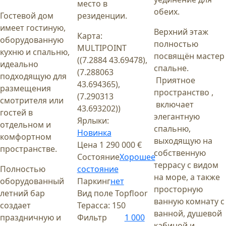
место в
обеих.
Гостевой дом
резиденции.
имеет гостиную,
Верхний этаж
Карта:
оборудованную
полностью
MULTIPOINT
кухню и спальню,
посвящён мастер
((7.2884 43.69478),
идеально
спальне.
(7.288063
подходящую для
Приятное
43.694365),
размещения
пространство ,
(7.290313
смотрителя или
включает
43.693202))
гостей в
элегантную
Ярлыки:
отдельном и
спальню,
Новинка
комфортном
выходящую на
Цена
1 290 000 €
пространстве.
собственную
Состояние
Хорошее
террасу с видом
Полностью
состояние
на море, а также
оборудованный
Паркинг
нет
просторную
летний бар
Вид поле
Topfloor
ванную комнату с
создает
Терасса:
150
ванной, душевой
праздничную и
Фильтр
1 000
кабиной и