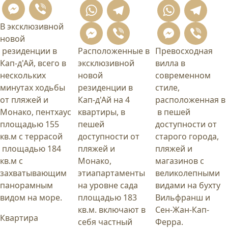
Messenger
Viber
WhatsApp
Telegram
What
T
В эксклюзивной
Messenger
Viber
Mess
Vi
новой
резиденции в
Расположенные в
Превосходная
Кап-д'Ай, всего в
эксклюзивной
вилла в
нескольких
новой
современном
минутах ходьбы
резиденции в
стиле,
от пляжей и
Кап-д'Ай на 4
расположенная в
Монако, пентхаус
квартиры, в
в пешей
площадью 155
пешей
доступности от
кв.м с террасой
доступности от
старого города,
площадью 184
пляжей и
пляжей и
кв.м с
Монако,
магазинов с
захватывающим
этиапартаменты
великолепными
панорамным
на уровне сада
видами на бухту
видом на море.
площадью 183
Вильфранш и
кв.м. включают в
Сен-Жан-Кап-
Квартира
себя частный
Ферра.