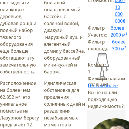
Стоимость:
000 -
шестидесяти
большой
10
оливковых
подогреваемый
000
деревьев,
бассейн с
000€
дубовая роща и
соленой водой,
Фильтр
более
полный набор
джакузи,
Участок:
2000 м²
тяжелого
наружный душ и
Фильтр
более
оборудования
элегантный
площадь:
300 м²
еще больше
домик у бассейна,
обогащают эту
оборудованный
замечательную
мини-кухней и
Комнат:
собственность.
баром.
1
Фильтр спальни:
Расположенное
Идиллическая
спальни
6
Пять и более
на более чем
обстановка для
Вы не нашли
62,852 м², это
продления
подходящую
уникальное
солнечных дней и
недвижимость?:
поместье на
разделения
Лазурном берегу
незабываемых
предлагает 12
моментов в