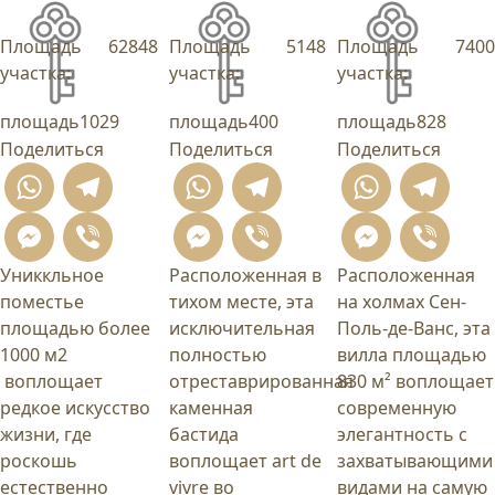
Площадь
62848
Площадь
5148
Площадь
7400
участка:
участка:
участка:
площадь
1029
площадь
400
площадь
828
Поделиться
Поделиться
Поделиться
WhatsApp
Telegram
WhatsApp
Telegram
What
T
Messenger
Viber
Messenger
Viber
Mess
Vi
Униккльное
Расположенная в
Расположенная
поместье
тихом месте, эта
на холмах Сен-
площадью более
исключительная
Поль-де-Ванс, эта
1000 м2
полностью
вилла площадью
воплощает
отреставрированная
830 м² воплощает
редкое искусство
каменная
современную
жизни, где
бастида
элегантность с
роскошь
воплощает art de
захватывающими
естественно
vivre во
видами на самую