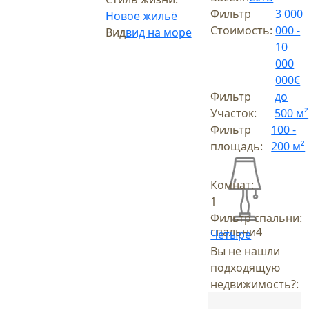
Фильтр
3 000
Новое жильё
Стоимость:
000 -
Вид
вид на море
10
000
000€
Фильтр
до
Участок:
500 м²
Фильтр
100 -
площадь:
200 м²
Комнат:
1
Фильтр спальни:
спальни
4
Четыре
Вы не нашли
подходящую
недвижимость?: