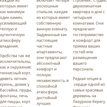
каждый из
включает четыре
строения : студия,
которых имеет
роскошные
двухкомнатная
как минимум
спальни, каждая
квартира и дом с
один камин,
из которых имеет
четырьмя
усиливающий
собственную
комнатами. Они
теплую и
ванную комнату.
предлагают
аутентичную
Задуманные как
гостеприимство
атмосферу
настоящие
и комфорт для
владения.
частные
приема ваших
апартаменты,
гостей или
Удобства так же
они предлагают
размещения
исключительны,
абсолютный
вашего
как и окружение:
комфорт и
персонала.
теннисный корт,
полную
девять летних
Редкая опция в
независимость в
кухонь, домик у
сердце одной из
спокойной
бассейна, пруды,
самых красивых
атмосфере,
фонтаны, печь
деревень на
достойной
для пиццы, корт
Лазурном берегу
лучших