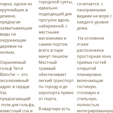
городской суеты,
парка, одном из
сочетается с
идеально
крупнейших в
панорамными
подходящий для
домене,
видами на море с
прогулок вдоль
предлагая
каждого уровня
набережной, с
захватывающие
дома.
местными
виды на
магазинами и
На основном
окружающие
самим портом
этаже
деревни на
всего в паре
расположена
холмах.
минут пешком.
просторная зона
Охраняемый
Местный
приёма гостей
гольф Terre
трамвай
открытой
Blanche — это
обеспечивает
планировки,
эксклюзивный
легкий транспорт
включающая
адрес в сердце
по городу и до
гостиную,
Var,
аэропорта прямо
столовую и
предлагающий
от порта.
стильную,
поле для гольфа,
полностью
В квартире есть
известный спа и
интегрированну