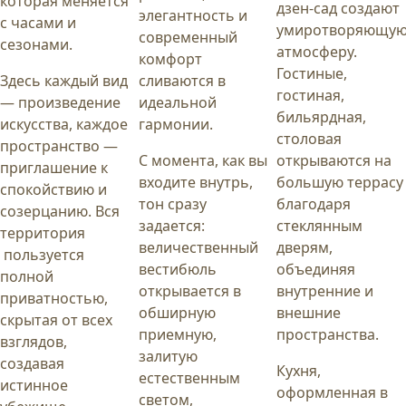
которая меняется
дзен-сад создают
элегантность и
с часами и
умиротворяющу
современный
сезонами.
атмосферу.
комфорт
Гостиные,
Здесь каждый вид
сливаются в
гостиная,
— произведение
идеальной
бильярдная,
искусства, каждое
гармонии.
столовая
пространство —
С момента, как вы
открываются на
приглашение к
входите внутрь,
большую террасу
спокойствию и
тон сразу
благодаря
созерцанию. Вся
задается:
стеклянным
территория
величественный
дверям,
пользуется
вестибюль
объединяя
полной
открывается в
внутренние и
приватностью,
обширную
внешние
скрытая от всех
приемную,
пространства.
взглядов,
залитую
создавая
Кухня,
естественным
истинное
оформленная в
светом,