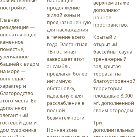
хозяйственные
настоящее
верхнем этаже
постройки.
продолжение
дополняют
жилой зоны и
ночное
Главная
предназначенную
пространство.
резиденция —
для наслаждения
впечатляющее
в течение всего
Крытый и
каменное
года. Элегантная
открытый
поместье,
ТВ-гостиная
бассейны, сауна,
увенчанное
завершает этот
тренажерный
башней с видом
ансамбль,
зал, крытая
на море —
предлагая более
терраса, на
воплощает
интимную
благоустроенной
характер и
обстановку,
территории
благородство
идеальную для
площадью 8,000
этого места. Её
расслабления в
м², дополненной
дополняют
полной
своим огородом.
элегантный
безмятежности.
гостевой дом и
Три
дом художника,
Ночная зона
дополнительных