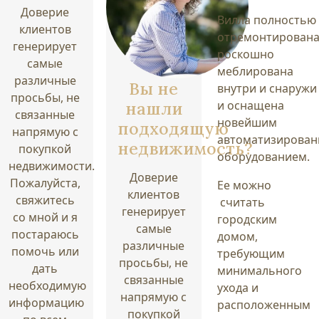
Доверие
Вилла полностью
клиентов
отремонтирована
генерирует
роскошно
самые
меблирована
различные
Вы не
внутри и снаружи
просьбы, не
нашли
и оснащена
связанные
новейшим
подходящую
напрямую с
автоматизирова
недвижимость?
покупкой
оборудованием.
недвижимости.
Доверие
Пожалуйста,
Ее можно
клиентов
свяжитесь
считать
генерирует
со мной и я
городским
самые
постараюсь
домом,
различные
помочь или
требующим
просьбы, не
дать
минимального
связанные
необходимую
ухода и
напрямую с
информацию
расположенным
покупкой