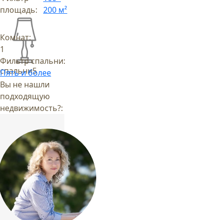
площадь:
200 м²
Комнат:
1
Фильтр спальни:
спальни
5
Пять и более
Вы не нашли
подходящую
недвижимость?: