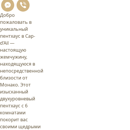
Messenger
Viber
Добро
пожаловать в
уникальный
пентхаус в Cap-
d’Ail —
настоящую
жемчужину,
находящуюся в
непосредственной
близости от
Монако. Этот
изысканный
двухуровневый
пентхаус с 6
комнатами
покорит вас
своими щедрыми