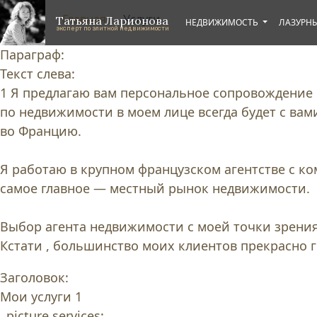
Перейти к основному содержанию
Skip to footer content
Главная
Услуги
/
Татьяна Ларионова
НЕДВИЖИМОСТЬ
ЛАЗУРНЫ
эксперт по элитной недвижимости
Параграф:
Текст слева:
1 Я предлагаю вам персональное сопровождение 
по недвижимости в моем лице всегда будет с вам
во Францию.
Я работаю в крупном французском агентстве с к
самое главное — местный рынок недвижимости.
Выбор агента недвижимости с моей точки зрения
Кстати , большинство моих клиентов прекрасно 
Заголовок:
Мои услуги 1
picture services: