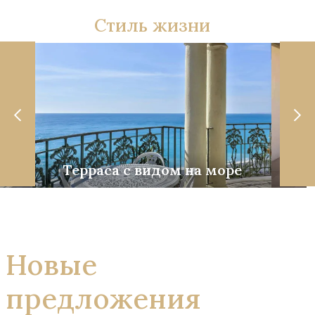
Стиль жизни
Терраса с видом на море
Со
Новые
предложения