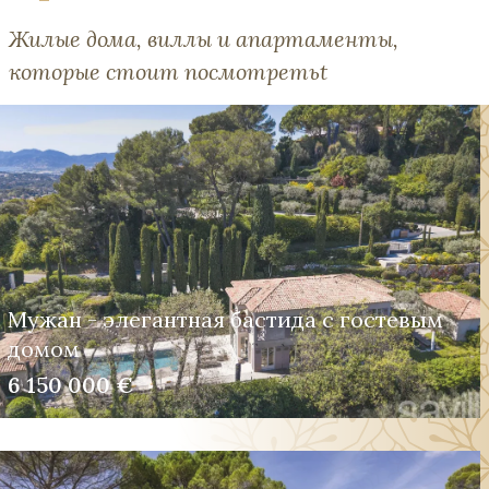
Жилые дома, виллы и апартаменты,
которые стоит посмотретьt
Мужан - элегантная бастида с гостевым
домом
6 150 000 €