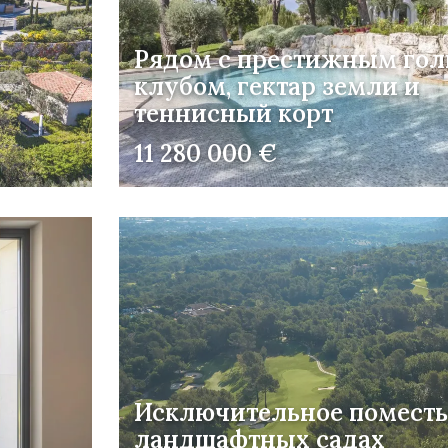
Рядом с престижным гол
клубом, гектар земли и
теннисный корт
11 280 000 €
Исключительное поместь
ландшафтных садах