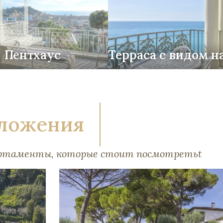
Пентхаус
Терраса с видом н
ложения
артаменты, которые стоит посмотретьt