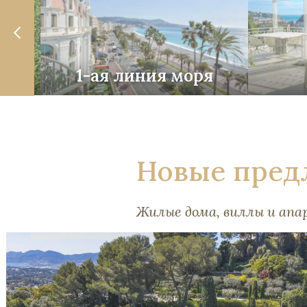
ость
1-ая линия моря
Новые пред
Жилые дома, виллы и ап