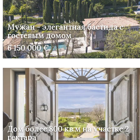
Мужан - элегантная бастида с
гостевым домом
6 150 000 €
Дом более 800 кв.м на участке 2
гектара