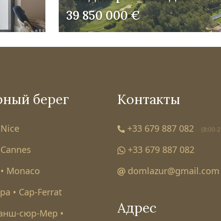
39 850 000 €
рный берег
Контакты
 Nice
+33 679 887 082
(8:00-2
 Cannes
+33 679 887 082
• Monaco
domlazur@gmail.com
а • Cap-Ferrat
Адрес
анш-сюр-Мер •