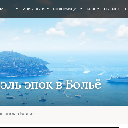
Й БЕРЕГ
МОИ УСЛУГИ
ИНФОРМАЦИЯ
БЛОГ
ОБО МНЕ
К
эль эпок в Больё
ль эпок в Больё