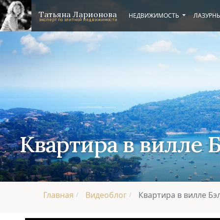
Перейти к основному содержанию
Skip to footer content
Татьяна Ларионова
НЕДВИЖИМОСТЬ
ЛАЗУРНЫ
эксперт по элитной недвижимости
Квартира в вилле Б
Главная
Видеоблог
Квартира в вилле Бэ
/
/