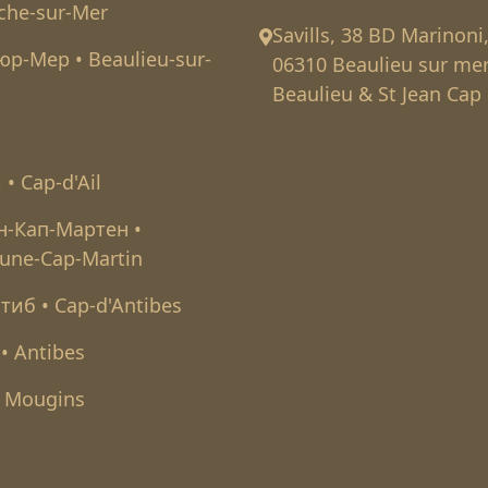
nche-sur-Mer
Savills, 38 BD Marinoni
юр-Мер • Beaulieu-sur-
06310 Beaulieu sur mer
Beaulieu & St Jean Cap 
 • Cap-d'Ail
-Кап-Мартен •
une-Cap-Martin
тиб • Cap-d'Antibes
• Antibes
 Mougins