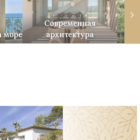
Современная
а море
архитектура