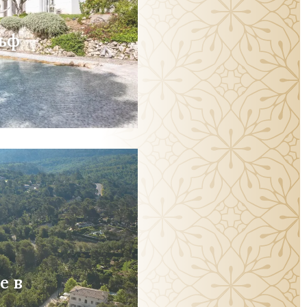
ьф
е в