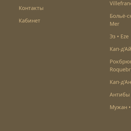
Villefra
Контакты
Больё-с
Кабинет
Mer
Эз • Eze
Кап-д'Ай
Рокбрюн
Roquebr
Кап-д'Ан
Антибы 
Мужан •