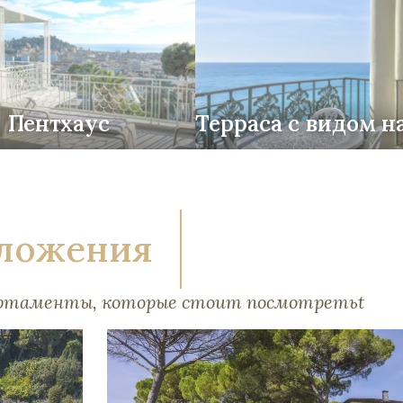
Пентхаус
Терраса с видом н
ложения
артаменты, которые стоит посмотретьt