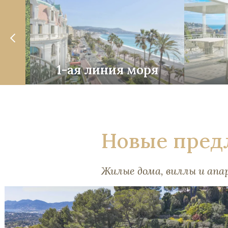
ость
1-ая линия моря
Новые пред
Жилые дома, виллы и ап