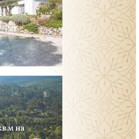
ьф
в.м на