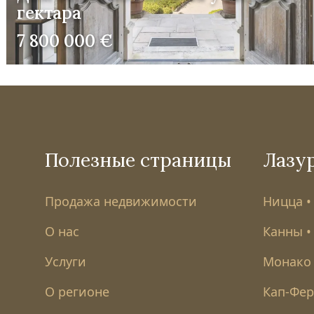
гектара
7 800 000 €
Полезные страницы
Лазу
Продажа недвижимости
Ницца •
О нас
Канны •
Услуги
Монако 
О регионе
Кап-Ферр