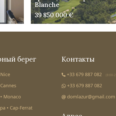
Blanche
39 850 000 €
рный берег
Контакты
 Nice
+33 679 887 082
(8:00-2
 Cannes
+33 679 887 082
• Monaco
domlazur@gmail.com
а • Cap-Ferrat
Адрес