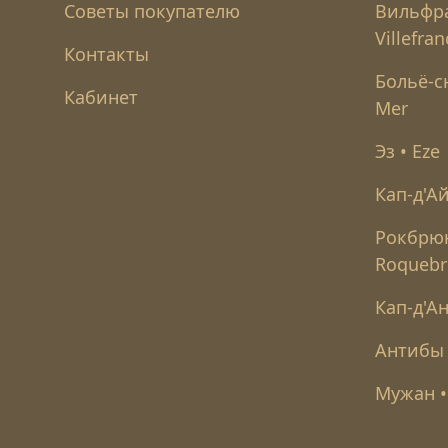
Советы покупателю
Вильфр
Villefra
Контакты
Больё-с
Кабинет
Mer
Эз • Eze
Кап-д'Ай
Рокбрюн
Roquebr
Кап-д'Ан
Антибы 
Мужан •