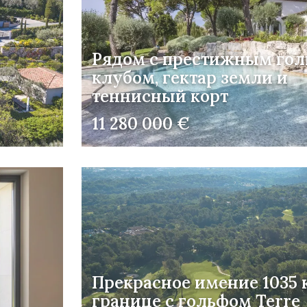
Рядом с престижным гол
клубом, гектар земли и
теннисный корт
11 280 000 €
Прекрасное имение 1035 к
границе с гольфом Terre