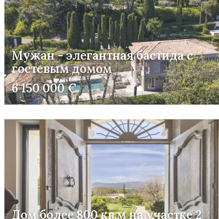
Мужан - элегантная бастида с
гостевым домом
6 150 000 €
Дом более 800 кв.м на участке 2