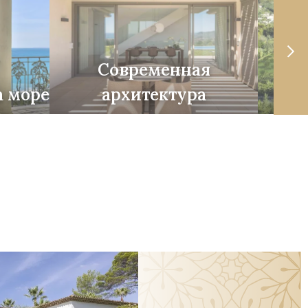
Современная
а море
архитектура