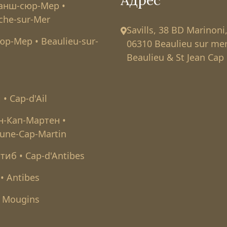
анш-сюр-Мер •
nche-sur-Mer
Savills, 38 BD Marinoni
юр-Мер • Beaulieu-sur-
06310 Beaulieu sur mer
Beaulieu & St Jean Cap 
 • Cap-d'Ail
-Кап-Мартен •
une-Cap-Martin
тиб • Cap-d'Antibes
• Antibes
 Mougins