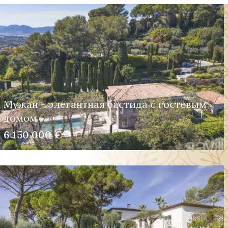
Мужан - элегантная бастида с гостевым
домом
6 150 000 €