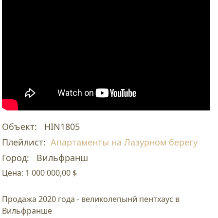
Объект:
HIN1805
Плейлист:
Апартаменты на Лазурном берегу
Город:
Вильфранш
Цена:
1 000 000,00 $
Продажа 2020 года - великолепынй пентхаус в
Вильфранше