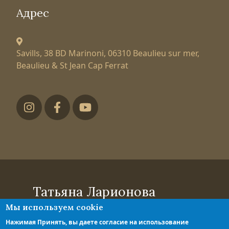
Адрес
Savills, 38 BD Marinoni,
06310 Beaulieu sur mer,
Beaulieu & St Jean Cap Ferrat
Футер низ
Татьяна Ларионова
Мы используем cookie
эксперт по элитной недвижимости
Политика конфиденциальности
Нажимая Принять, вы даете согласие на использование