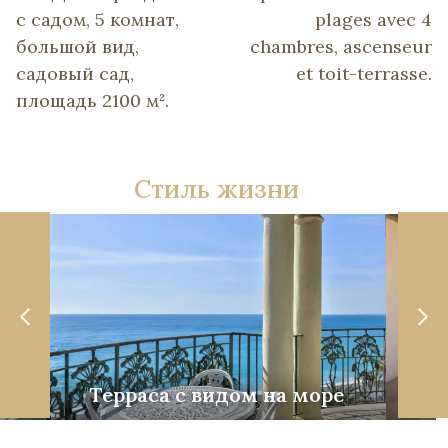
с садом, 5 комнат,
plages avec 4
большой вид,
chambres, ascenseur
садовый сад,
et toit-terrasse.
площадь 2100 м².
Стиль жизни
Терраса с видом на море
Со