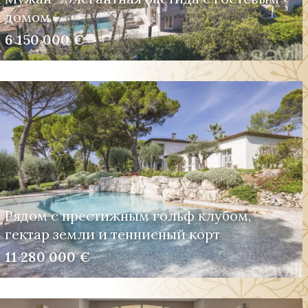
домом
6 150 000 €
Рядом с престижным гольф клубом,
гектар земли и теннисный корт
11 280 000 €