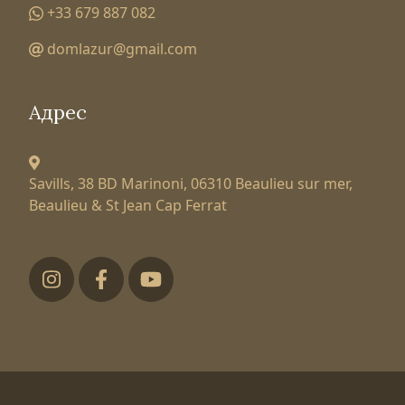
+33 679 887 082
domlazur@gmail.com
Адрес
Savills, 38 BD Marinoni,
06310 Beaulieu sur mer,
Beaulieu & St Jean Cap Ferrat
Футер низ