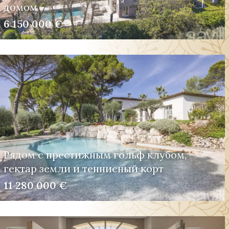
домом
6 150 000 €
Рядом с престижным гольф клубом,
гектар земли и теннисный корт
11 280 000 €