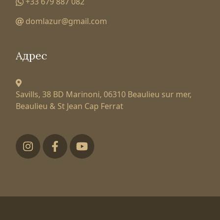
+33 679 887 082
domlazur@gmail.com
Адрес
Savills, 38 BD Marinoni,
06310 Beaulieu sur mer,
Beaulieu & St Jean Cap Ferrat
Футер низ