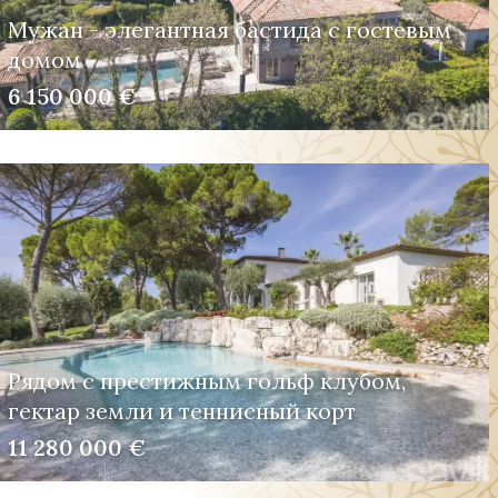
Мужан - элегантная бастида с гостевым
домом
6 150 000 €
Рядом с престижным гольф клубом,
гектар земли и теннисный корт
11 280 000 €