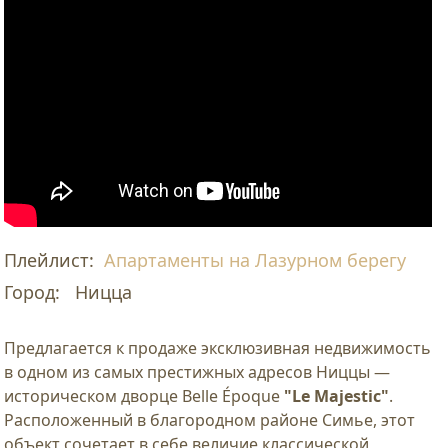
Плейлист:
Апартаменты на Лазурном берегу
Город:
Ницца
Предлагается к продаже эксклюзивная недвижимость
в одном из самых престижных адресов Ниццы —
историческом дворце Belle Époque
"Le Majestic"
.
Расположенный в благородном районе Симье, этот
объект сочетает в себе величие классической