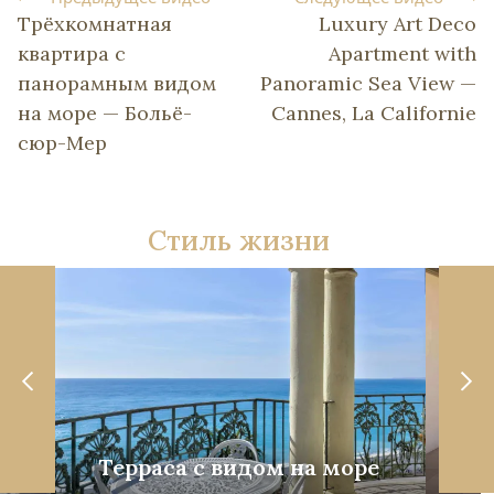
Трёхкомнатная
Luxury Art Deco
квартира с
Apartment with
панорамным видом
Panoramic Sea View —
на море — Больё-
Cannes, La Californie
сюр-Мер
Стиль жизни
Терраса с видом на море
Со