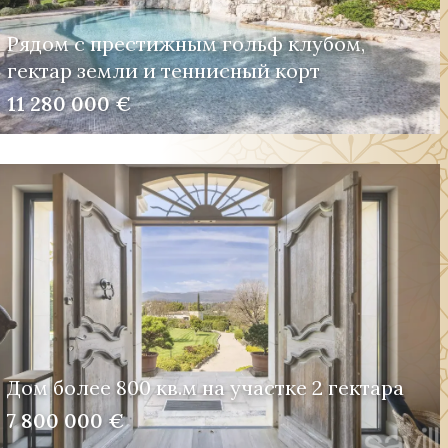
Рядом с престижным гольф клубом,
гектар земли и теннисный корт
11 280 000 €
Дом более 800 кв.м на участке 2 гектара
7 800 000 €