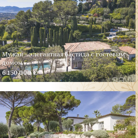
Мужан - элегантная бастида с гостевым
домом
6 150 000 €