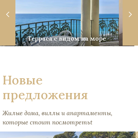
Терраса с видом на море
Со
Новые
предложения
Жилые дома, виллы и апартаменты,
которые стоит посмотретьt