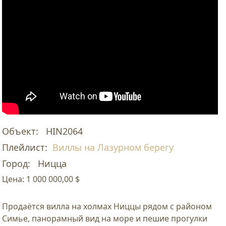
Объект:
HIN2064
Плейлист:
Виллы на Лазурном берегу
Город:
Ницца
Цена:
1 000 000,00 $
Продаётся вилла на холмах Ниццы рядом с районом
Симье, панорамный вид на море и пешие прогулки