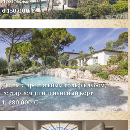
домом
6 150 000 €
Рядом с престижным гольф клубом,
гектар земли и теннисный корт
11 280 000 €