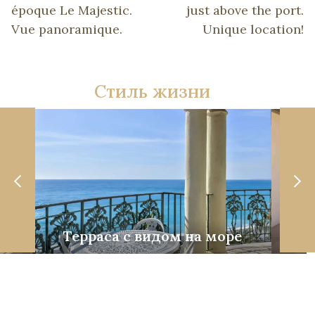
époque Le Majestic.
just above the port.
Vue panoramique.
Unique location!
Стиль жизни
Терраса с видом на море
Со