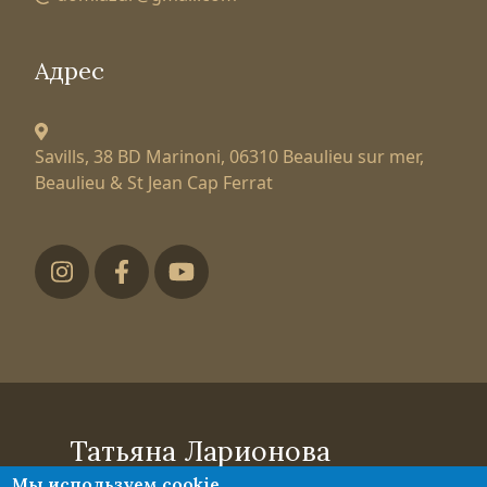
Адрес
Savills, 38 BD Marinoni,
06310 Beaulieu sur mer,
Beaulieu & St Jean Cap Ferrat
Футер низ
Татьяна Ларионова
Мы используем cookie
эксперт по элитной недвижимости