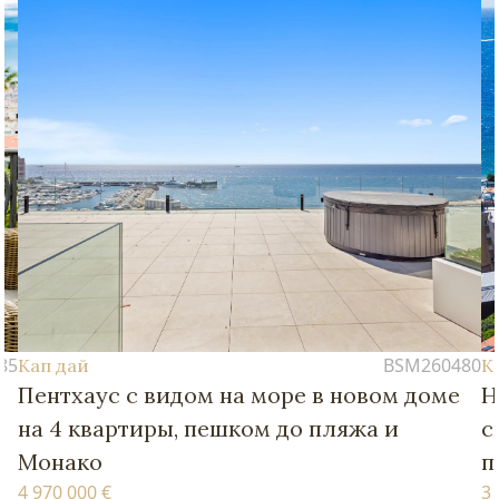
BSM260480
Кап дай
ом на море в новом доме
Новые апартамент
 пешком до пляжа и
спальнями – в пеш
пляжей и Монако
3 770 000 €