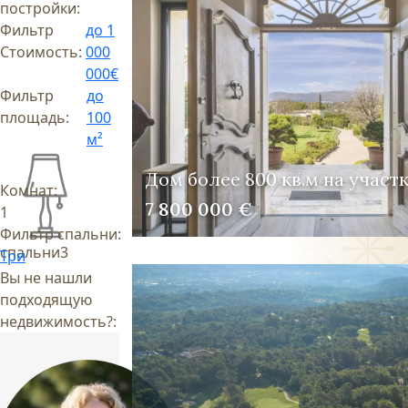
постройки:
Фильтр
до 1
Стоимость:
000
000€
Фильтр
до
площадь:
100
м²
Дом более 800 кв.м на участк
Комнат:
7 800 000 €
1
Фильтр спальни:
спальни
3
Три
Вы не нашли
подходящую
недвижимость?: