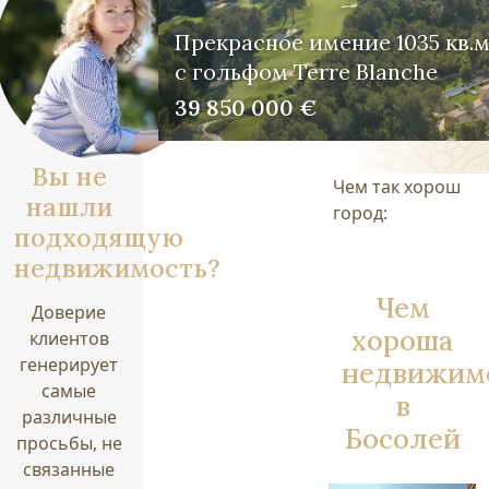
Прекрасное имение 1035 кв.м
с гольфом Terre Blanche
39 850 000 €
Вы не
Чем так хорош
нашли
город:
подходящую
недвижимость?
Чем
Доверие
хороша
клиентов
генерирует
недвижим
самые
в
различные
Босолей
просьбы, не
связанные