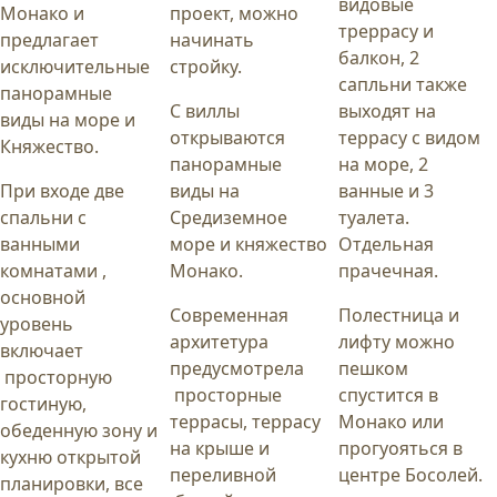
видовые
Монако и
проект, можно
треррасу и
предлагает
начинать
балкон, 2
исключительные
стройку.
сапльни также
панорамные
С виллы
выходят на
виды на море и
открываются
террасу с видом
Княжество.
панорамные
на море, 2
При входе две
виды на
ванные и 3
спальни с
Средиземное
туалета.
ванными
море и княжество
Отдельная
комнатами ,
Монако.
прачечная.
основной
Современная
Полестница и
уровень
архитетура
лифту можно
включает
предусмотрела
пешком
просторную
просторные
спустится в
гостиную,
террасы, террасу
Монако или
обеденную зону и
на крыше и
прогуояться в
кухню открытой
переливной
центре Босолей.
планировки, все