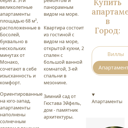
Купить
берега. Эти
ремонтом и
великолепные
панорамным
апартам
апартаменты
видом на море.
в
площадью 68 м²,
расположенные в
Квартира состоит
Город:
Босолей,
из гостиной с
буквально в
видом на море,
нескольких
открытой кухни, 2
Виллы
минутах от
спален с
Монако,
большой ванной
Апартамен
сочетают в себе
комнатой, 3-ей
изысканность и
спальни в
комфорт.
мезонине.
Ориентированные
Зимний сад от
на юго-запад,
Апартаменты
Гюстава Эйфель,
апартаменты
дом - памятник
наполнены
архитектуры.
солнечным