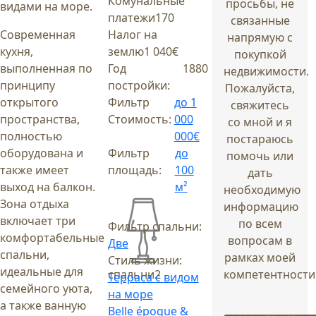
Комунальные
просьбы, не
видами на море.
платежи
170
связанные
Современная
Налог на
напрямую с
кухня,
землю
1 040€
покупкой
выполненная по
Год
1880
недвижимости.
принципу
постройки:
Пожалуйста,
открытого
Фильтр
до 1
свяжитесь
пространства,
Стоимость:
000
со мной и я
полностью
000€
постараюсь
оборудована и
Фильтр
до
помочь или
также имеет
площадь:
100
дать
выход на балкон.
м²
необходимую
Зона отдыха
информацию
включает три
по всем
Фильтр спальни:
комфортабельные
вопросам в
Две
спальни,
рамках моей
Стиль жизни:
идеальные для
компетентности
спальни
2
Терраса с видом
семейного уюта,
на море
а также ванную
Belle époque &