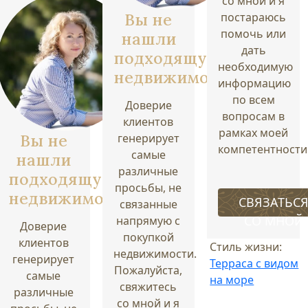
со мной и я
Вы не
постараюсь
помочь или
нашли
дать
подходящую
необходимую
недвижимость?
информацию
по всем
Доверие
вопросам в
клиентов
рамках моей
Вы не
генерирует
компетентности
самые
нашли
различные
подходящую
просьбы, не
недвижимость?
СВЯЗАТЬС
связанные
СО МНОЙ
напрямую с
Доверие
покупкой
клиентов
Стиль жизни:
недвижимости.
генерирует
Терраса с видом
Пожалуйста,
самые
на море
свяжитесь
различные
со мной и я