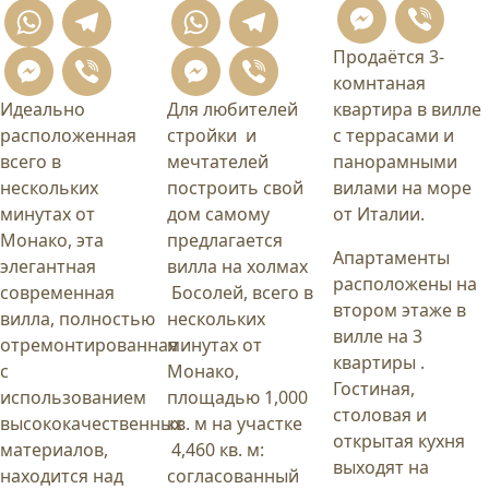
Mess
Vi
WhatsApp
Telegram
WhatsApp
Telegram
Продаётся 3-
Messenger
Viber
Messenger
Viber
комнтаная
Идеально
Для любителей
квартира в вилле
расположенная
стройки и
с террасами и
всего в
мечтателей
панорамными
нескольких
построить свой
вилами на море
минутах от
дом самому
от Италии.
Монако, эта
предлагается
Апартаменты
элегантная
вилла на холмах
расположены на
современная
Босолей, всего в
втором этаже в
вилла, полностью
нескольких
вилле на 3
отремонтированная
минутах от
квартиры .
с
Монако,
Гостиная,
использованием
площадью 1,000
столовая и
высококачественных
кв. м на участке
открытая кухня
материалов,
4,460 кв. м:
выходят на
находится над
согласованный