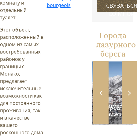
комнату и
СВЯЗАТЬС
bourgeois
отдельный
СО МНОЙ
туалет.
Этот объект,
Города
расположенный в
лазурного
одном из самых
востребованных
берега
районов у
границы с
Монако,
предлагает
исключительные
возможности как
для постоянного
Французская
Французская
Кап Ферра
Орон
проживания, так
Ривьера
Ривьера
и в качестве
вашего
роскошного дома