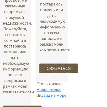
просьбы, не
постараюсь
связанные
помочь или
напрямую с
дать
покупкой
необходимую
недвижимости.
информацию
Пожалуйста,
по всем
свяжитесь
вопросам в
со мной и я
рамках моей
постараюсь
компетентности.
помочь или
дать
необходимую
СВЯЗАТЬСЯ
информацию
СО МНОЙ
по всем
вопросам в
Стиль жизни:
рамках моей
Новое жильё
компетентности.
Вид
вид на море