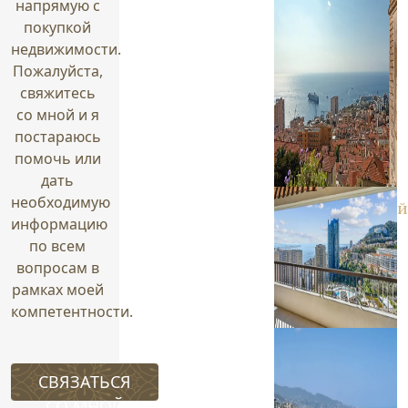
напрямую с
покупкой
недвижимости.
Пожалуйста,
свяжитесь
со мной и я
постараюсь
помочь или
дать
необходимую
панорамны
информацию
вид на
по всем
море и
вопросам в
Монако
рамках моей
компетентности.
выбор
новостроек
СВЯЗАТЬСЯ
СО МНОЙ