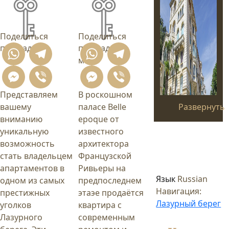
Поделиться
Поделиться
площадь
68
площадь
84
WhatsApp
Telegram
WhatsApp
Telegram
м²
Messenger
Viber
Messenger
Viber
Представляем
В роскошном
Развернуть
вашему
паласе Belle
вниманию
epoque от
уникальную
известного
возможность
архитектора
стать владельцем
Французской
апартаментов в
Ривьеры на
Язык
Russian
одном из самых
предпоследнем
Навигация:
престижных
этаэе продаётся
Лазурный берег
уголков
квартира с
Лазурного
современным