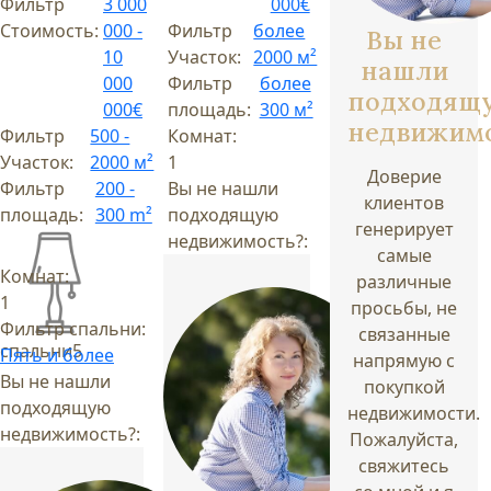
Фильтр
3 000
000€
Стоимость:
000 -
Фильтр
более
Вы не
10
Участок:
2000 м²
нашли
000
Фильтр
более
подходящ
000€
площадь:
300 м²
недвижим
Фильтр
500 -
Комнат:
Участок:
2000 м²
1
Доверие
Фильтр
200 -
Вы не нашли
клиентов
площадь:
300 m²
подходящую
генерирует
недвижимость?:
самые
Комнат:
различные
1
просьбы, не
Фильтр спальни:
связанные
спальни
5
Пять и более
напрямую с
Вы не нашли
покупкой
подходящую
недвижимости.
недвижимость?:
Пожалуйста,
свяжитесь