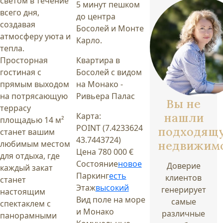
светом в течение
5 минут пешком
всего дня,
до центра
создавая
Босолей и Монте
атмосферу уюта и
Карло.
тепла.
Просторная
Квартира в
гостиная с
Босолей с видом
прямым выходом
на Монако -
на потрясающую
Ривьера Палас
Вы не
террасу
нашли
Карта:
площадью 14 м²
POINT (7.4233624
подходящ
станет вашим
43.7443724)
недвижим
любимым местом
Цена
780 000 €
для отдыха, где
Состояние
новое
Доверие
каждый закат
Паркинг
есть
клиентов
станет
Этаж
высокий
генерирует
настоящим
Вид поле
на море
самые
спектаклем с
и Монако
различные
панорамными