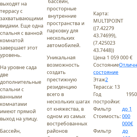
бассейн,
выходят на
просторные
террасу с
Карта:
внутренние
захватывающими
MULTIPOINT
пространства и
видами. Еще одна
((7.42279
парковку для
спальня с ванной
43.74699),
нескольких
комнатой
(7.425023
автомобилей.
завершает этот
43.7448))
уровень.
Уникальная
Цена
1 059 000 €
возможность
Состояние
Отлич
На уровне сада
создать
состояние
две
престижную
Этаж
2
дополнительные
резиденцию
Терасса:
13
спальни с
всего в
Год
1950
ванными
нескольких шагах
постройки:
комнатами
от княжества, в
Фильтр
до 1
имеют прямой
одном из самых
Стоимость:
000
выход на улицу.
востребованных
000€
Бассейн,
районов
Фильтр
до