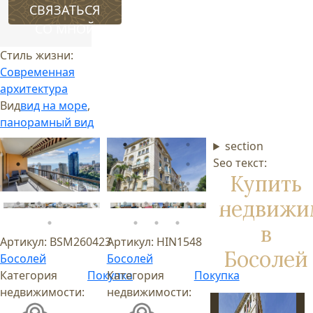
СВЯЗАТЬСЯ
СО МНОЙ
Стиль жизни:
Современная
архитектура
Вид
вид на море
,
панорамный вид
section
Seo текст:
Купить
недвижи
в
Артикул:
BSM260423
Артикул:
HIN1548
Босолей
Босолей
Босолей
Категория
Покупка
Категория
Покупка
недвижимости:
недвижимости: