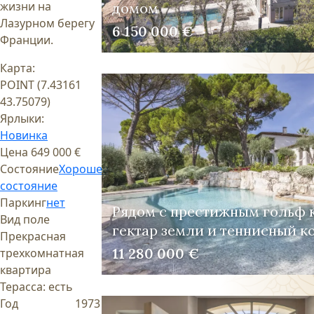
жизни на
домом
Лазурном берегу
6 150 000 €
Франции.
Карта:
POINT (7.43161
43.75079)
Ярлыки:
Новинка
Цена
649 000 €
Состояние
Хорошее
состояние
Паркинг
нет
Рядом с престижным гольф 
Вид поле
гектар земли и теннисный к
Прекрасная
11 280 000 €
трехкомнатная
квартира
Терасса:
есть
Год
1973