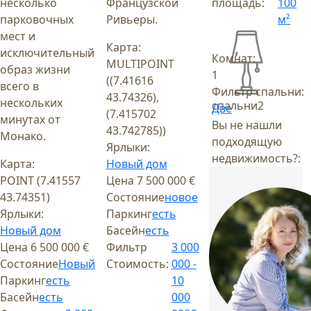
несколько
Французской
площадь:
100
парковочных
Ривьеры.
м²
мест и
Карта:
исключительный
Комнат:
MULTIPOINT
образ жизни
1
((7.41616
всего в
Фильтр спальни:
43.74326),
нескольких
спальни
2
Две
(7.415702
минутах от
Вы не нашли
43.742785))
Монако.
подходящую
Ярлыки:
недвижимость?:
Карта:
Новый дом
POINT (7.41557
Цена
7 500 000 €
43.74351)
Состояние
новое
Ярлыки:
Паркинг
есть
Новый дом
Басейн
есть
Цена
6 500 000 €
Фильтр
3 000
Состояние
Новый
Стоимость:
000 -
Паркинг
есть
10
Басейн
есть
000