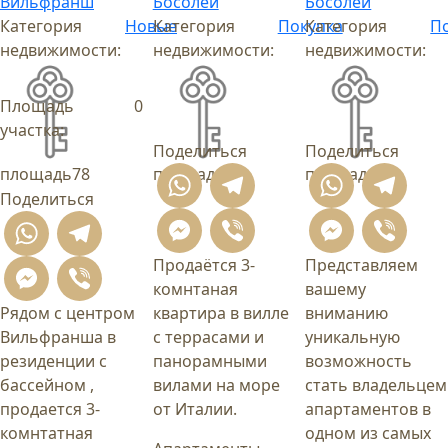
Вильфранш
Босолей
Босолей
Категория
Новые
Категория
Покупка
Категория
П
недвижимости:
недвижимости:
недвижимости:
Площадь
0
участка:
Поделиться
Поделиться
площадь
78
площадь
90
площадь
68
WhatsApp
Telegram
What
T
Поделиться
Messenger
Viber
Mess
Vi
WhatsApp
Telegram
Продаётся 3-
Представляем
Messenger
Viber
комнтаная
вашему
Рядом с центром
квартира в вилле
вниманию
Вильфранша в
с террасами и
уникальную
резиденции с
панорамными
возможность
бассейном ,
вилами на море
стать владельцем
продается 3-
от Италии.
апартаментов в
комнтатная
одном из самых