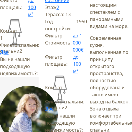
Фильтр
до
состояние
настоящим
площадь:
100
Этаж
2
спектаклем с
м²
Терасса:
13
панорамными
Год
1950
видами на море.
постройки:
Комнат:
Фильтр
до 1
1
Современная
Стоимость:
000
Фильтр спальни:
кухня,
000€
спальни
2
Две
выполненная по
Фильтр
до
Вы не нашли
принципу
площадь:
100
подходящую
открытого
м²
недвижимость?:
пространства,
полностью
Комнат:
оборудована и
1
также имеет
Фильтр спальни:
выход на балкон.
спальни
2
Две
Зона отдыха
Вы не нашли
включает три
подходящую
комфортабельны
недвижимость?:
спальни,