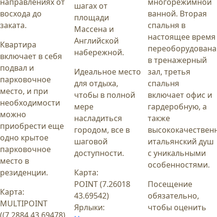
направлениях от
многорежимной
шагах от
восхода до
ванной. Вторая
площади
заката.
спальня в
Массена и
настоящее время
Английской
Квартира
переоборудована
набережной.
включает в себя
в тренажерный
подвал и
Идеальное место
зал, третья
парковочное
для отдыха,
спальня
место, и при
чтобы в полной
включает офис и
необходимости
мере
гардеробную, а
можно
насладиться
также
приобрести еще
городом, все в
высококачествен
одно крытое
шаговой
итальянский душ
парковочное
доступности.
с уникальными
место в
особенностями.
резиденции.
Карта:
POINT (7.26018
Посещение
Карта:
43.69542)
обязательно,
MULTIPOINT
Ярлыки:
чтобы оценить
((7.2884 43.69478),