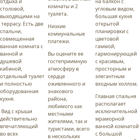
отдыха и
на балкон с
комнаты и 2
столовой,
угловым видом,
туалета.
выходящими на
большая кухня
террасу. Есть две
открытой
Низкие
спальни,
планировки с
коммунальные
совмещенная
цветовой
платежи.
ванная комната с
гаммой,
ванной и
Вы оцените ее
гармонирующей
душевой
гостеприимную
с красивым,
кабиной,
атмосферу в
просторным и
отдельный туалет
сердце
элегантным
и полностью
оживленного и
входным холлом.
оборудованная
знакового
Главная спальня
кухня.
района,
располагает
любимого как
Вид с крыши
исключительной
местными
действительно
мраморной
жителями, так и
впечатляющий
ванной комнатой
туристами, всего
во всех
с большой
в нескольких