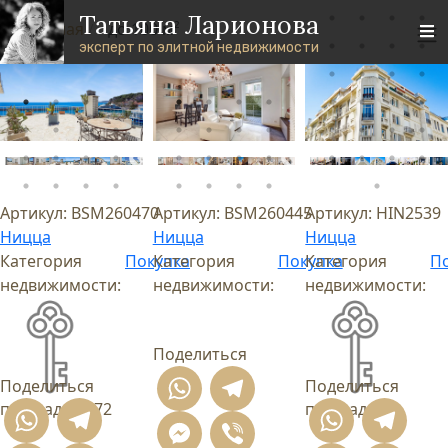
Перейти к основному содержанию
Skip to footer content
Татьяна Ларионова
Главная
до 100 м²
/
эксперт по элитной недвижимости
Артикул:
BSM260470
Артикул:
BSM260445
Артикул:
HIN2539
Ницца
Ницца
Ницца
Категория
Покупка
Категория
Покупка
Категория
П
недвижимости:
недвижимости:
недвижимости:
Поделиться
WhatsApp
Telegram
Поделиться
Поделиться
площадь
74.72
площадь
95
WhatsApp
Telegram
What
T
Messenger
Viber