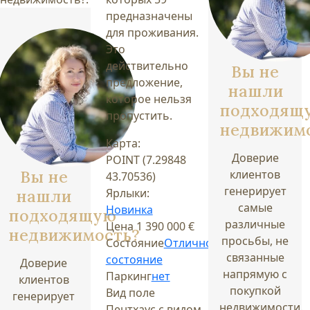
предназначены
для проживания.
Это
действительно
Вы не
предложение,
нашли
которое нельзя
подходящ
пропустить.
недвижим
Карта:
Доверие
POINT (7.29848
Вы не
клиентов
43.70536)
генерирует
нашли
Ярлыки:
самые
Новинка
подходящую
различные
Цена
1 390 000 €
недвижимость?
просьбы, не
Состояние
Отличное
связанные
состояние
Доверие
напрямую с
Паркинг
нет
клиентов
покупкой
Вид поле
генерирует
недвижимости.
Пентхаус с видом