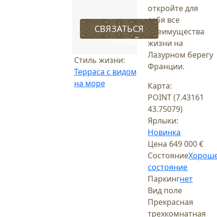
откройте для
себя все
СВЯЗАТЬСЯ
преимущества
СО МНОЙ
жизни на
Лазурном берегу
Стиль жизни:
Франции.
Терраса с видом
на море
Карта:
POINT (7.43161
43.75079)
Ярлыки:
Новинка
Цена
649 000 €
Состояние
Хорош
состояние
Паркинг
нет
Вид поле
Прекрасная
трехкомнатная