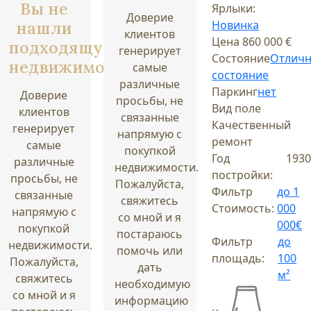
Вы не
Ярлыки:
Доверие
нашли
Новинка
клиентов
Цена
860 000 €
подходящую
генерирует
Состояние
Отлич
недвижимость?
самые
состояние
различные
Паркинг
нет
Доверие
просьбы, не
Вид поле
клиентов
связанные
Качественный
генерирует
напрямую с
ремонт
самые
покупкой
Год
1930
различные
недвижимости.
постройки:
просьбы, не
Пожалуйста,
Фильтр
до 1
связанные
свяжитесь
Стоимость:
000
напрямую с
со мной и я
000€
покупкой
постараюсь
Фильтр
до
недвижимости.
помочь или
площадь:
100
Пожалуйста,
дать
м²
свяжитесь
необходимую
со мной и я
информацию