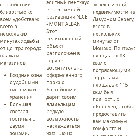
элитный пентхаус
спокойствие с
эксклюзивной
в престижной
близостью ко
недвижимости на
резиденции NICE
всем удобствам:
Лазурном берегу,
- MONT ALBAN.
всего в
всего в
Этот
нескольких
нескольких
великолепный
минутах ходьбы
минутах от
объект
от центра города,
Монако. Пентхаус
расположен в
пляжа и
площадью 88
сердце
магазинов.
кв.м с
восхитительно
потрясающими
Входная зона
оформленного
террасами
с удобными
парка с
площадью 115
системами
бассейном и
кв.м был
хранения.
дарит своим
полностью
Большая
владельцам
обновлён, чтобы
светлая
редкую
предоставить
гостиная с
возможность
вам максимум
двумя
наслаждаться
комфорта и
зонами,
жизнью на
великолепные