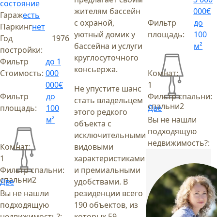
состояние
жителям бассейн
000€
Гараж
есть
с охраной,
Фильтр
до
Паркинг
нет
уютный домик у
площадь:
100
Год
1976
бассейна и услуги
м²
постройки:
круглосуточного
Фильтр
до 1
консьержа.
Стоимость:
000
Комнат:
000€
1
Не упустите шанс
Фильтр
до
Фильтр спальни:
стать владельцем
спальни
2
площадь:
100
Две
этого редкого
м²
Вы не нашли
объекта с
подходящую
исключительными
недвижимость?:
Комнат:
видовыми
1
характеристиками
Фильтр спальни:
и премиальными
спальни
2
Две
удобствами. В
Вы не нашли
резиденции всего
подходящую
190 объектов, из
недвижимость?:
которых 59