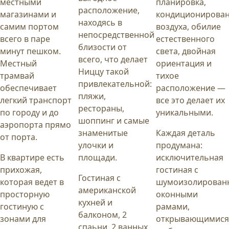
местными
планировка,
расположение,
магазинами и
кондиционирова
находясь в
самим портом
воздуха, обилие
непосредственной
всего в паре
естественного
близости от
минут пешком.
света, двойная
всего, что делает
Местный
ориентация и
Ниццу такой
трамвай
тихое
привлекательной:
обеспечивает
расположение —
пляжи,
легкий транспорт
все это делает их
рестораны,
по городу и до
уникальными.
шоппинг и самые
аэропорта прямо
знаменитые
Каждая деталь
от порта.
улочки и
продумана:
В квартире есть
площади.
исключительная
прихожая,
гостиная с
Гостиная с
которая ведет в
шумоизолирован
американской
просторную
оконными
кухней и
гостиную с
рамами,
балконом, 2
зонами для
открывающимис
спаьни, 2 ванных