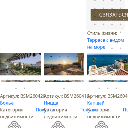
СВЯЗАТЬС
СО МНОЙ
Стиль жизни:
Терраса с видом
на море
Артикул:
BSM260420
Артикул:
BSM260416
Артикул:
BSM2604
Больё
Ницца
Кап дай
Категория
Покупка
Категория
Покупка
Категория
П
недвижимости:
недвижимости:
недвижимости: