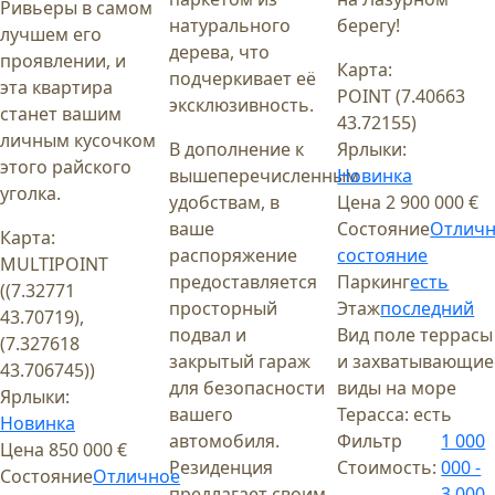
Ривьеры в самом
натурального
берегу!
лучшем его
дерева, что
проявлении, и
Карта:
подчеркивает её
эта квартира
POINT (7.40663
эксклюзивность.
станет вашим
43.72155)
личным кусочком
В дополнение к
Ярлыки:
этого райского
вышеперечисленным
Новинка
уголка.
удобствам, в
Цена
2 900 000 €
ваше
Состояние
Отлич
Карта:
распоряжение
состояние
MULTIPOINT
предоставляется
Паркинг
есть
((7.32771
просторный
Этаж
последний
43.70719),
подвал и
Вид поле
террасы
(7.327618
закрытый гараж
и захватывающие
43.706745))
для безопасности
виды на море
Ярлыки:
вашего
Терасса:
есть
Новинка
автомобиля.
Фильтр
1 000
Цена
850 000 €
Резиденция
Стоимость:
000 -
Состояние
Отличное
предлагает своим
3 000