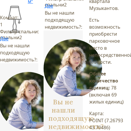
м²
квартала
спальни
2
Две
Музыкантов.
Вы не нашли
Комнат:
подходящую
Есть
1
недвижимость?:
возможность
Фильтр спальни:
приобрести
спальни
2
Две
парковочное
Вы не нашли
место в
подходящую
непосредственно
недвижимость?:
близости.
Общее
количество
единиц:
78
(включая 69
Вы не
жилых единиц)
нашли
Карта:
подходящую
POINT (7.26793
недвижимость?
43.70486)