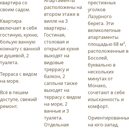
Апартаменты
квартира со
престижных
расположены на
своим садом.
уголков
втором этаже в
Лазурного
Квартира
вилле на 3
берега. Эти
включает в себя
квартиры .
великолепные
гостиную, кухню,
Гостиная,
апартаменты
больую ванную
столовая и
площадью 68 м²,
комнату с ванной
открытая кухня
расположенные в
и душевой, 2
выходят на
Босолей,
туалета.
видовые
буквально в
треррасу и
нескольких
Терраса с видом
балкон, 2
минутах от
на море.
сапльни также
Монако,
выходят на
Всё в пешем
сочетают в себе
террасу с видом
доступе, свежий
изысканность и
на море, 2
ремонт.
комфорт.
ванные и 3
туалета.
Ориентированны
Отдельная
на юго-запад,