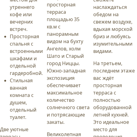
просторная
утреннего
наслаждаться
терраса
кофе или
обедом на
площадью 35
вечерних
свежем воздухе,
кв.м с
встреч.
вдыхая морской
панорамным
Просторная
бриз и любуясь
видом на бухту
спальня с
изумительными
Ангелов, холм
встроенными
видами.
Шато и Старый
шкафами и
город Ниццы.
На третьем,
отдельной
Южно-западная
последнем этаже
гардеробной.
экспозиция
вас ждёт
Стильная
обеспечивает
просторная
ванная
максимальное
терраса с
комната с
количество
полностью
душем,
солнечного света
оборудованной
отдельный
и потрясающие
летней кухней.
туалет.
закаты.
Это идеальное
Две уютные
место для
Великолепная
террасы
проведения