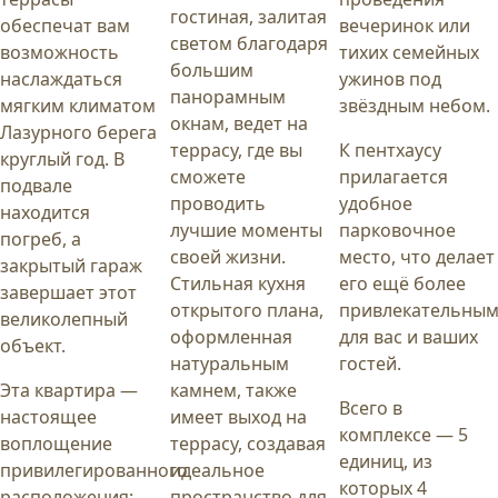
гостиная, залитая
обеспечат вам
вечеринок или
светом благодаря
возможность
тихих семейных
большим
наслаждаться
ужинов под
панорамным
мягким климатом
звёздным небом.
окнам, ведет на
Лазурного берега
террасу, где вы
К пентхаусу
круглый год. В
сможете
прилагается
подвале
проводить
удобное
находится
лучшие моменты
парковочное
погреб, а
своей жизни.
место, что делает
закрытый гараж
Стильная кухня
его ещё более
завершает этот
открытого плана,
привлекательны
великолепный
оформленная
для вас и ваших
объект.
натуральным
гостей.
Эта квартира —
камнем, также
Всего в
настоящее
имеет выход на
комплексе — 5
воплощение
террасу, создавая
единиц, из
привилегированного
идеальное
которых 4
расположения:
пространство для