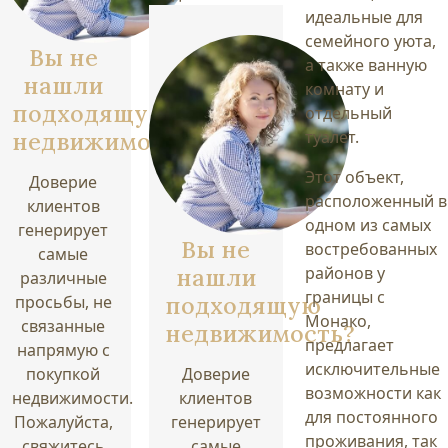
идеальные для
семейного уюта,
Вы не
а также ванную
нашли
комнату и
подходящую
отдельный
недвижимость?
туалет.
Этот объект,
Доверие
расположенный в
клиентов
одном из самых
генерирует
Вы не
востребованных
самые
нашли
районов у
различные
границы с
подходящую
просьбы, не
Монако,
связанные
недвижимость?
предлагает
напрямую с
исключительные
покупкой
Доверие
возможности как
недвижимости.
клиентов
для постоянного
Пожалуйста,
генерирует
проживания, так
свяжитесь
самые