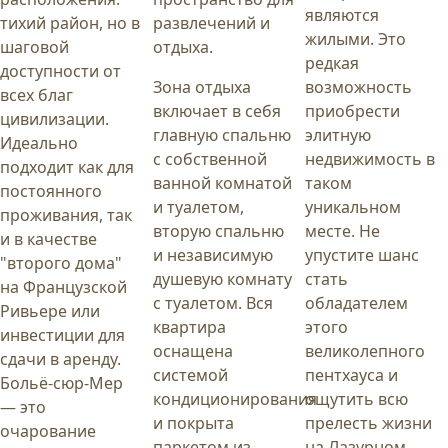
являются
тихий район, но в
развлечений и
жилыми. Это
шаговой
отдыха.
редкая
доступности от
Зона отдыха
возможность
всех благ
включает в себя
приобрести
цивилизации.
главную спальню
элитную
Идеально
с собственной
недвижимость в
подходит как для
ванной комнатой
таком
постоянного
и туалетом,
уникальном
проживания, так
вторую спальню
месте. Не
и в качестве
и независимую
упустите шанс
"второго дома"
душевую комнату
стать
на Французской
с туалетом. Вся
обладателем
Ривьере или
квартира
этого
инвестиции для
оснащена
великолепного
сдачи в аренду.
системой
пентхауса и
Больё-сюр-Мер
кондиционирования
ощутить всю
— это
и покрыта
прелесть жизни
очарование
паркетом из
на Лазурном