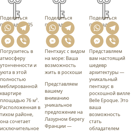
Поделиться
Поделиться
Поделиться
площадь
76.05
площадь
82
площадь
92
WhatsApp
Telegram
WhatsApp
Telegram
What
T
Messenger
Viber
Messenger
Viber
Mess
Vi
Погрузитесь в
Пентхаус с видом
Представляем
атмосферу
на море: Ваша
вам настоящий
утонченности и
возможность
шедевр
уюта в этой
жить в роскоши
архитектуры —
полностью
уникальный
Представляем
меблированной
пентхаус в
вашему
квартире
роскошной вилле
вниманию
площадью 76 м².
Belle Epoque. Это
уникальное
Расположенная в
ваша
предложение на
тихом районе,
возможность
Лазурном берегу
она сочетает
стать
Франции —
исключительное
обладателем