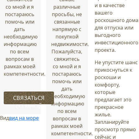
и в качестве
со мной и я
различные
вашего
постараюсь
просьбы, не
роскошного дома
помочь или
связанные
для отпуска или
дать
напрямую с
выгодного
необходимую
покупкой
инвестиционного
информацию
недвижимости.
проекта.
по всем
Пожалуйста,
вопросам в
свяжитесь
Не упустите шанс
рамках моей
со мной и я
прикоснуться к
компетентности.
постараюсь
роскоши и
помочь или
комфорту,
дать
которые
необходимую
СВЯЗАТЬСЯ
предлагает это
информацию
СО МНОЙ
прекрасное
по всем
жилье.
Вид
вид на море
вопросам в
Запланируйте
рамках моей
просмотр прямо
компетентности.
сейчас и