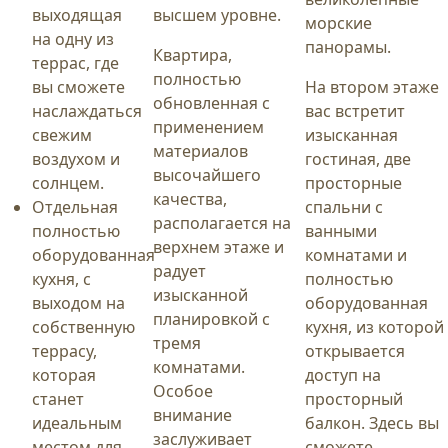
выходящая
высшем уровне.
морские
на одну из
панорамы.
Квартира,
террас, где
полностью
вы сможете
На втором этаже
обновленная с
наслаждаться
вас встретит
применением
свежим
изысканная
материалов
воздухом и
гостиная, две
высочайшего
солнцем.
просторные
качества,
Отдельная
спальни с
располагается на
полностью
ванными
верхнем этаже и
оборудованная
комнатами и
радует
кухня, с
полностью
изысканной
выходом на
оборудованная
планировкой с
собственную
кухня, из которой
тремя
террасу,
открывается
комнатами.
которая
доступ на
Особое
станет
просторный
внимание
идеальным
балкон. Здесь вы
заслуживает
местом для
сможете