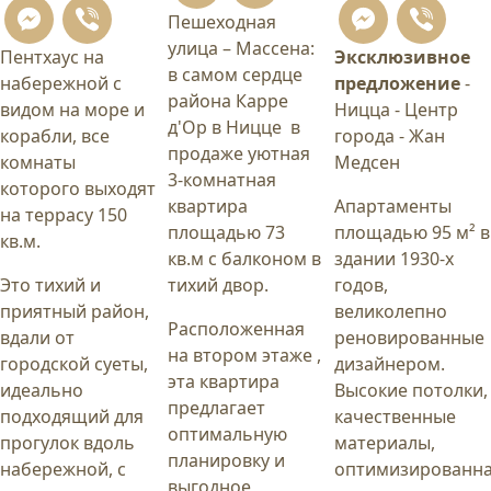
Messenger
Viber
Mess
Vi
Пешеходная
улица – Массена:
Пентхаус на
Эксклюзивное
в самом сердце
набережной с
предложение
-
района Карре
видом на море и
Ницца - Центр
д'Ор в Ницце в
корабли, все
города - Жан
продаже уютная
комнаты
Медсен
3-комнатная
которого выходят
квартира
Апартаменты
на террасу 150
площадью 73
площадью 95 м² в
кв.м.
кв.м с балконом в
здании 1930-х
Это тихий и
тихий двор.
годов,
приятный район,
великолепно
Расположенная
вдали от
реновированные
на втором этаже ,
городской суеты,
дизайнером.
эта квартира
идеально
Высокие потолки,
предлагает
подходящий для
качественные
оптимальную
прогулок вдоль
материалы,
планировку и
набережной, с
оптимизированн
выгодное