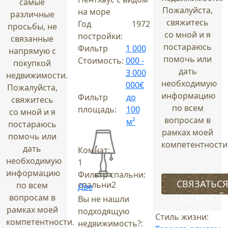
самые
Пожалуйста,
на море
различные
свяжитесь
Год
1972
просьбы, не
со мной и я
постройки:
связанные
постараюсь
Фильтр
1 000
напрямую с
помочь или
Стоимость:
000 -
покупкой
дать
3 000
недвижимости.
необходимую
000€
Пожалуйста,
информацию
Фильтр
до
свяжитесь
по всем
площадь:
100
со мной и я
вопросам в
м²
постараюсь
рамках моей
помочь или
компетентности
дать
Комнат:
необходимую
1
информацию
Фильтр спальни:
СВЯЗАТЬС
спальни
2
по всем
Две
СО МНОЙ
вопросам в
Вы не нашли
рамках моей
подходящую
Стиль жизни:
компетентности.
недвижимость?: