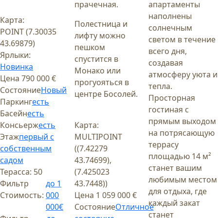
прачечная.
апартаменты
наполнены
Карта:
Полестница и
солнечным
POINT (7.30035
лифту можно
светом в течение
43.69879)
пешком
всего дня,
Ярлыки:
спустится в
создавая
Новинка
Монако или
атмосферу уюта и
Цена
790 000 €
прогуояться в
тепла.
Состояние
Новый
центре Босолей.
Просторная
Паркинг
есть
гостиная с
Басейн
есть
прямым выходом
Консьерж
есть
Карта:
на потрясающую
Этаж
первый с
MULTIPOINT
террасу
собственным
((7.42279
площадью 14 м²
садом
43.74699),
станет вашим
Терасса:
50
(7.425023
любимым местом
Фильтр
до 1
43.7448))
для отдыха, где
Стоимость:
000
Цена
1 059 000 €
каждый закат
000€
Состояние
Отличное
станет