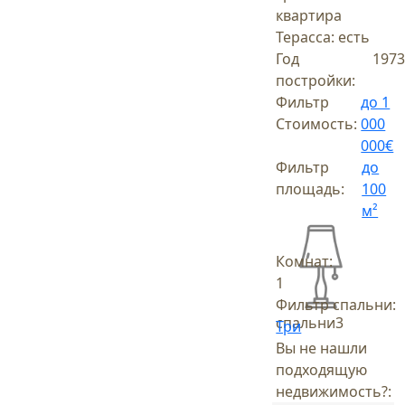
квартира
Терасса:
есть
Год
1973
постройки:
Фильтр
до 1
Стоимость:
000
000€
Фильтр
до
площадь:
100
м²
Комнат:
1
Фильтр спальни:
спальни
3
Три
Вы не нашли
подходящую
недвижимость?: