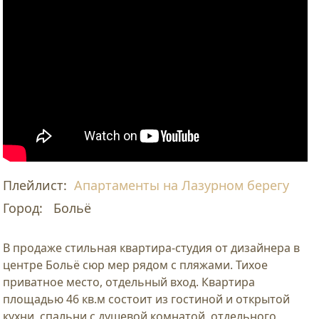
Плейлист:
Апартаменты на Лазурном берегу
Город:
Больё
В продаже стильная квартира-студия от дизайнера в
центре Больё сюр мер рядом с пляжами. Тихое
приватное место, отдельный вход. Квартира
площадью 46 кв.м состоит из гостиной и открытой
кухни, спальни с душевой комнатой, отдельного