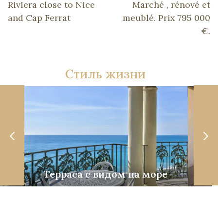
Riviera close to Nice
Marché , rénové et
and Cap Ferrat
meublé. Prix 795 000
€.
Стиль жизни
Терраса с видом на море
Со