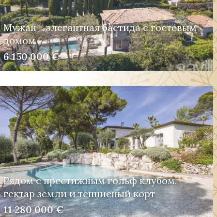
Мужан - элегантная бастида с гостевым
домом
6 150 000 €
Рядом с престижным гольф клубом,
гектар земли и теннисный корт
11 280 000 €