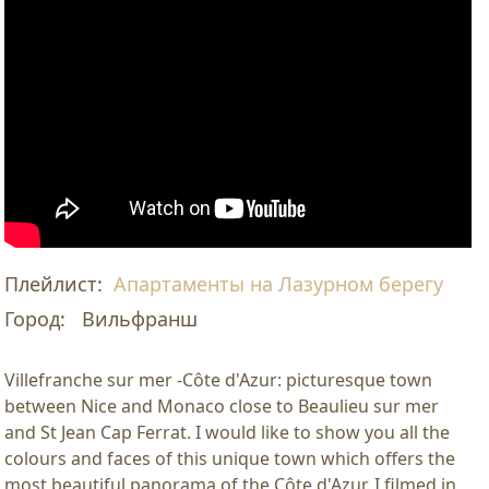
Плейлист:
Апартаменты на Лазурном берегу
Город:
Вильфранш
Villefranche sur mer -Côte d'Azur: picturesque town
between Nice and Monaco close to Beaulieu sur mer
and St Jean Cap Ferrat. I would like to show you all the
colours and faces of this unique town which offers the
most beautiful panorama of the Côte d'Azur. I filmed in