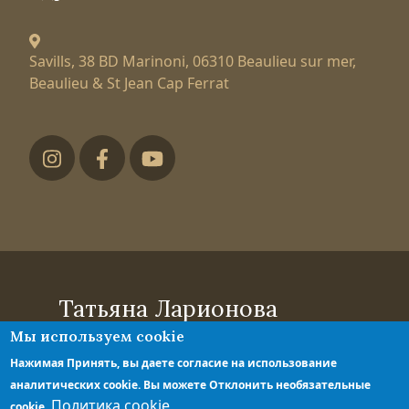
Savills, 38 BD Marinoni,
06310 Beaulieu sur mer,
Beaulieu & St Jean Cap Ferrat
Футер низ
Татьяна Ларионова
Мы используем cookie
эксперт по элитной недвижимости
Политика конфиденциальности
Нажимая Принять, вы даете согласие на использование
Правила обработки персональных
аналитических cookie. Вы можете Отклонить необязательные
данных
Политика cookie
cookie.