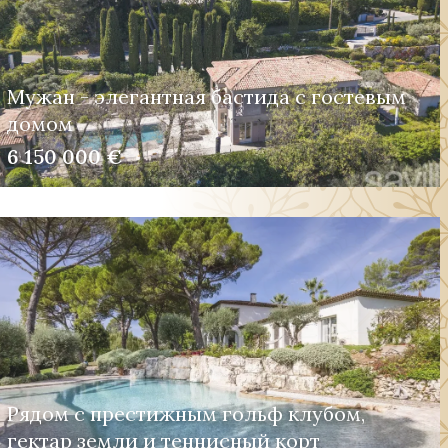
Мужан - элегантная бастида с гостевым
домом
6 150 000 €
Рядом с престижным гольф клубом,
гектар земли и теннисный корт