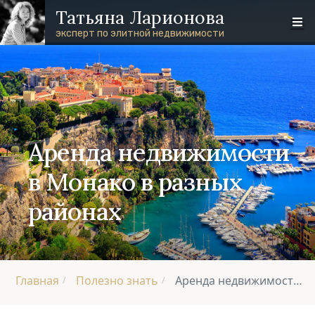
Перейти к основному содержанию
Skip to footer content
Татьяна Ларионова
эксперт по элитной недвижимости
Аренда недвижимости
в Монако в разных
районах
Главная
Полезно знать
Аренда недвижимости в Монако в разных районах
/
/