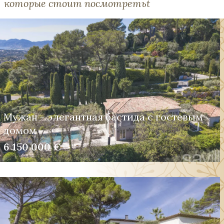
которые стоит посмотретьt
Мужан - элегантная бастида с гостевым
домом
6 150 000 €