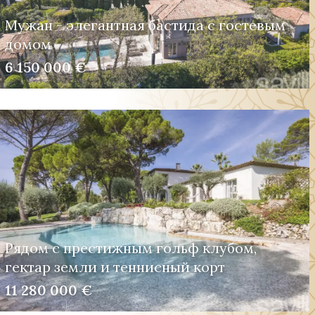
Мужан - элегантная бастида с гостевым
домом
6 150 000 €
Рядом с престижным гольф клубом,
гектар земли и теннисный корт
11 280 000 €